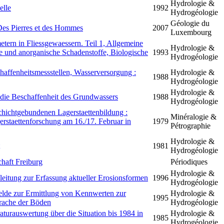
Hydrologie &
lle
1992
Hydrogéologie
Géologie du
 Des Pierres et des Hommes
2007
Luxembourg
ern in Fliessgewaessern. Teil 1, Allgemeine
Hydrologie &
e und anorganische Schadenstoffe, Biologische
1993
Hydrogéologie
affenheitsmessstellen, Wasserversorgung :
Hydrologie &
1988
Hydrogéologie
Hydrologie &
 die Beschaffenheit des Grundwassers
1988
Hydrogéologie
schichtgebundenen Lagerstaettenbildung :
Minéralogie &
staettenforschung am 16./17. Februar in
1979
Pétrographie
Hydrologie &
1981
Hydrogéologie
chaft Freiburg
Périodiques
Hydrologie &
leitung zur Erfassung aktueller Erosionsformen
1996
Hydrogéologie
lde zur Ermittlung von Kennwerten zur
Hydrologie &
1995
prache der Böden
Hydrogéologie
aturauswertung über die Situation bis 1984 in
Hydrologie &
1985
Hydrogéologie