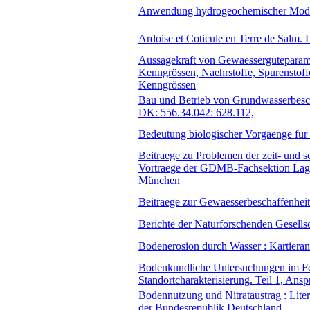
Anwendung hydrogeochemischer Mode
Ardoise et Coticule en Terre de Salm.
Aussagekraft von Gewaessergüteparamet
Kenngrössen, Naehrstoffe, Spurenstoff
Kenngrössen
Bau und Betrieb von Grundwasserbesch
DK: 556.34.042: 628.112,
Bedeutung biologischer Vorgaenge für
Beitraege zu Problemen der zeit- und 
Vortraege der GDMB-Fachsektion Lager
München
Beitraege zur Gewaesserbeschaffenheit
Berichte der Naturforschenden Gesells
Bodenerosion durch Wasser : Kartieran
Bodenkundliche Untersuchungen im Fe
Standortcharakterisierung. Teil 1, Ans
Bodennutzung und Nitrataustrag : Liter
der Bundesrepublik Deutschland