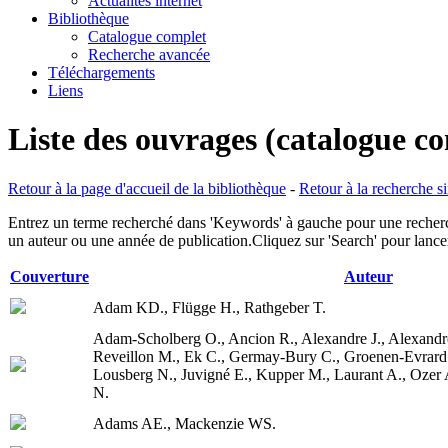
Actualités internet
Bibliothèque
Catalogue complet
Recherche avancée
Téléchargements
Liens
Liste des ouvrages (catalogue c
Retour à la page d'accueil de la bibliothèque
-
Retour à la recherche s
Entrez un terme recherché dans 'Keywords' à gauche pour une recherche
un auteur ou une année de publication.Cliquez sur 'Search' pour lancer
Couverture
Auteur
Adam KD., Flügge H., Rathgeber T.
Adam-Scholberg O., Ancion R., Alexandre J., Alexandre
Reveillon M., Ek C., Germay-Bury C., Groenen-Evrard
Lousberg N., Juvigné E., Kupper M., Laurant A., Ozer A
N.
Adams AE., Mackenzie WS.