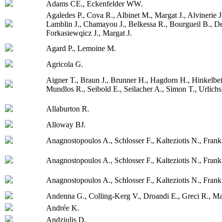
Adams CE., Eckenfelder WW.
Agaledes P., Cova R., Albinet M., Margat J., Alvinerie J
Lamblin J., Chamayou J., Belkessa R., Bourgueil B., De
Forkasiewqicz J., Margat J.
Agard P., Lemoine M.
Agricola G.
Aigner T., Braun J., Brunner H., Hagdorn H., Hinkelbe
Mundlos R., Seibold E., Seilacher A., Simon T., Urlich
Allaburton R.
Alloway BJ.
Anagnostopoulos A., Schlosser F., Kalteziotis N., Frank
Anagnostopoulos A., Schlosser F., Kalteziotis N., Frank
Anagnostopoulos A., Schlosser F., Kalteziotis N., Frank
Andenna G., Colling-Kerg V., Droandi E., Greci R., Mar
Andrée K.
Andziulis D.