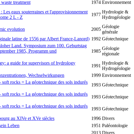
l waste treatment
1974
Environnement
 Les eaux souterraines et l'approvisionnement
Hydrologie &
1977
tome 2 L - Z
Hydrogéologie
Géologie
mic evolution
2005
générale
riginale latine de 1556 par Albert France-Lanord)
1992
Géotechnique
nloher Land. Symposium zum 100. Geburtstag
Géologie
eptember 1985, Programm und
1985
régionale
ogy: a guide for supervisors of hydrology
Hydrologie &
1991
Hydrogéologie
onzentrationen, Wechselwirkungen
1999
Environnement
- soft rocks = La géotechnique des sols indurés
1993
Géotechnique
- soft rocks = La géotechnique des sols indurés
1993
Géotechnique
- soft rocks = La géotechnique des sols indurés
1993
Géotechnique
bourg au XIVe et XVe siècles
1996
Divers
sein Leben
1951
Paléontologie
2013
Divers