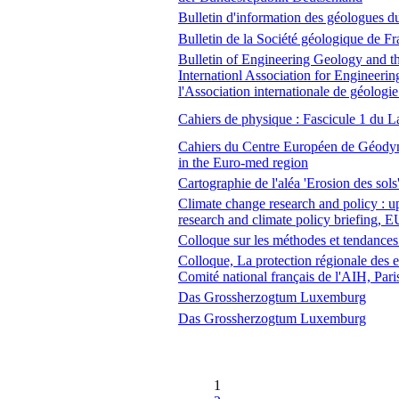
Bulletin d'information des géologues d
Bulletin de la Société géologique de F
Bulletin of Engineering Geology and th
Internationl Association for Engineeri
l'Association internationale de géologie
Cahiers de physique : Fascicule 1 du L
Cahiers du Centre Européen de Géodyna
in the Euro-med region
Cartographie de l'aléa 'Erosion des sols
Climate change research and policy : u
research and climate policy briefing,
Colloque sur les méthodes et tendances 
Colloque, La protection régionale des e
Comité national français de l'AIH, Par
Das Grossherzogtum Luxemburg
Das Grossherzogtum Luxemburg
1