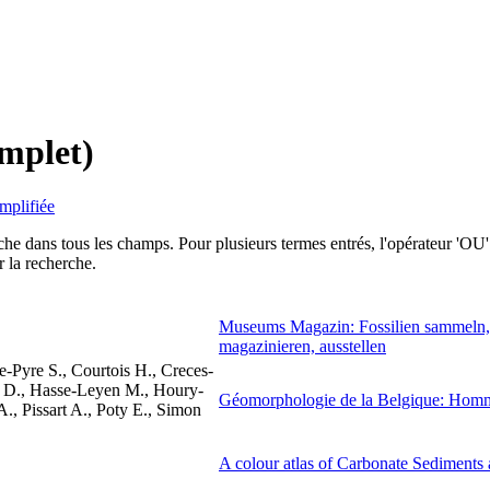
omplet)
implifiée
 dans tous les champs. Pour plusieurs termes entrés, l'opérateur 'OU' 
 la recherche.
Museums Magazin: Fossilien sammeln, b
magazinieren, ausstellen
-Pyre S., Courtois H., Creces-
 D., Hasse-Leyen M., Houry-
Géomorphologie de la Belgique: Homm
., Pissart A., Poty E., Simon
A colour atlas of Carbonate Sediments