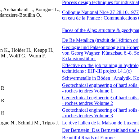
Process design techniques for industria
., Archambault J., Bourguet L.,
Colloque National Nice 27-28.10.1977 :
laroziere-Bouillin O.,
en eau de la France : Communications 
Faces of the Alps: structure & geodyna
De Re Metallica (traduit de l'édition o
Geologie und Palaeontologie im Hohe
in K., Hölder H., Keupp H.,
von Georg Wagner, Künzelsau 6.-8. S
s M., Wolff G., Wurm F.
Exkursionsführer
Effective on-the-job training in hydrol
technicians : IHP-III project 14.1(c)
Schwermetalle in Böden : Analytik, K
Geotechnical engineering of hard soils 
 R.
- roches tendres Volume 1
Geotechnical engineering of hard soils 
 R.
- roches tendres Volume 2
Geotechnical engineering of hard soils 
 R.
- roches tendres Volume 3
gue N., Schmitt M., Tripps J.
Le rêve italien de la Maison de Luxem
Der Bernstein: Das Bernsteinland und 
Beautiful Roads of Europe