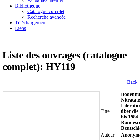
Actualités internet
Bibliothèque
Catalogue complet
Recherche avancée
Téléchargements
Liens
Liste des ouvrages (catalogue
complet): HY119
Back
Bodennu
Nitrataus
Literatu
Titre
über die 
bis 1984 
Bundesr
Deutsch
Auteur
Anonym