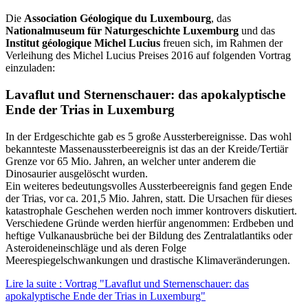
Die
Association Géologique du Luxembourg
, das
Nationalmuseum für Naturgeschichte Luxemburg
und das
Institut géologique Michel Lucius
freuen sich, im Rahmen der
Verleihung des Michel Lucius Preises 2016 auf folgenden Vortrag
einzuladen:
Lavaflut und Sternenschauer: das apokalyptische
Ende der Trias in Luxemburg
In der Erdgeschichte gab es 5 große Aussterbereignisse. Das wohl
bekannteste Massenaussterbeereignis ist das an der Kreide/Tertiär
Grenze vor 65 Mio. Jahren, an welcher unter anderem die
Dinosaurier ausgelöscht wurden.
Ein weiteres bedeutungsvolles Aussterbeereignis fand gegen Ende
der Trias, vor ca. 201,5 Mio. Jahren, statt. Die Ursachen für dieses
katastrophale Geschehen werden noch immer kontrovers diskutiert.
Verschiedene Gründe werden hierfür angenommen: Erdbeben und
heftige Vulkanausbrüche bei der Bildung des Zentralatlantiks oder
Asteroideneinschläge und als deren Folge
Meerespiegelschwankungen und drastische Klimaveränderungen.
Lire la suite : Vortrag "Lavaflut und Sternenschauer: das
apokalyptische Ende der Trias in Luxemburg"