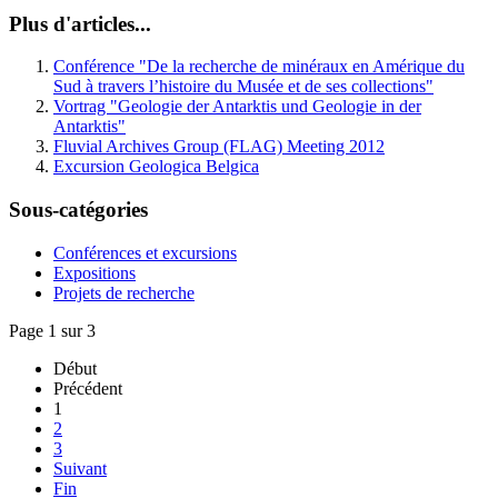
Plus d'articles...
Conférence "De la recherche de minéraux en Amérique du
Sud à travers l’histoire du Musée et de ses collections"
Vortrag "Geologie der Antarktis und Geologie in der
Antarktis"
Fluvial Archives Group (FLAG) Meeting 2012
Excursion Geologica Belgica
Sous-catégories
Conférences et excursions
Expositions
Projets de recherche
Page 1 sur 3
Début
Précédent
1
2
3
Suivant
Fin