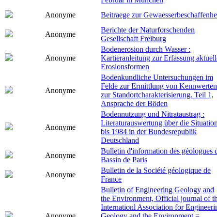
Anonyme
Beitraege zur Gewaesserbeschaffenhe
Berichte der Naturforschenden
Anonyme
Gesellschaft Freiburg
Bodenerosion durch Wasser :
Anonyme
Kartieranleitung zur Erfassung aktuell
Erosionsformen
Bodenkundliche Untersuchungen im
Felde zur Ermittlung von Kennwerten
Anonyme
zur Standortcharakterisierung. Teil 1,
Ansprache der Böden
Bodennutzung und Nitrataustrag :
Literaturauswertung über die Situatio
Anonyme
bis 1984 in der Bundesrepublik
Deutschland
Bulletin d'information des géologues 
Anonyme
Bassin de Paris
Bulletin de la Société géologique de
Anonyme
France
Bulletin of Engineering Geology and
the Environment, Official journal of t
Internationl Association for Engineeri
Anonyme
Geology and the Environment =