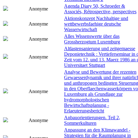
Agenda Diary 50, Schroeder &
Anonyme
Associés, Rétrospective, perspectives
Aktionskonzept Nachhaltige und
Anonyme
wettbewerbsfaehige deutsche
Wasserwirtschaft
Alles Wissenswerte über das
Anonyme
Grossherzogtum Luxemburg
Altlastensanierung und zeitgemaesse
Deponietechnik : Vertieferseminar in 
Anonyme
Zeit vom 12. und 13. Maerz 1986 an 
Universitaet Stuttgart
Analyse und Bewertung der rezenten
Gewaesserdynamik und ihrer natürlic
und anthropogen bedingten Steuerun
in den Oberflaechenwasserkörpern v
Anonyme
Luxemburg als Grundlage zur
hydromorphologischen
Bewirtschaftsplanung -
Erlaeuterungsbericht
Anbauorientierungen. Teil 2,
Anonyme
Sommerkulturen
Anpassung an den Klimawandel -
Strategien für die Raumplanung in