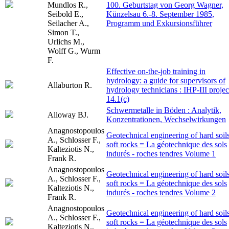
Mundlos R.,
100. Geburtstag von Georg Wagner,
Seibold E.,
Künzelsau 6.-8. September 1985,
Seilacher A.,
Programm und Exkursionsführer
Simon T.,
Urlichs M.,
Wolff G., Wurm
F.
Effective on-the-job training in
hydrology: a guide for supervisors of
Allaburton R.
hydrology technicians : IHP-III projec
14.1(c)
Schwermetalle in Böden : Analytik,
Alloway BJ.
Konzentrationen, Wechselwirkungen
Anagnostopoulos
Geotechnical engineering of hard soils
A., Schlosser F.,
soft rocks = La géotechnique des sols
Kalteziotis N.,
indurés - roches tendres Volume 1
Frank R.
Anagnostopoulos
Geotechnical engineering of hard soils
A., Schlosser F.,
soft rocks = La géotechnique des sols
Kalteziotis N.,
indurés - roches tendres Volume 2
Frank R.
Anagnostopoulos
Geotechnical engineering of hard soils
A., Schlosser F.,
soft rocks = La géotechnique des sols
Kalteziotis N.,