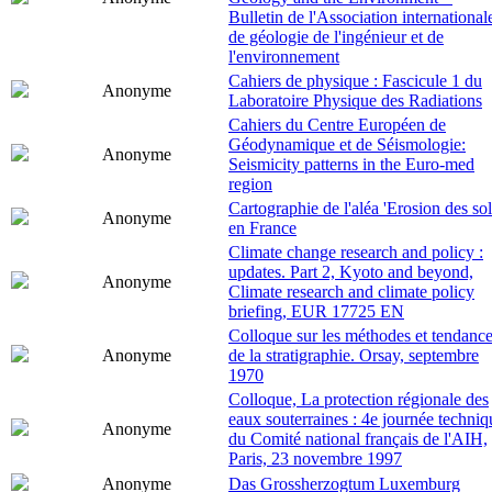
Bulletin de l'Association international
de géologie de l'ingénieur et de
l'environnement
Cahiers de physique : Fascicule 1 du
Anonyme
Laboratoire Physique des Radiations
Cahiers du Centre Européen de
Géodynamique et de Séismologie:
Anonyme
Seismicity patterns in the Euro-med
region
Cartographie de l'aléa 'Erosion des sol
Anonyme
en France
Climate change research and policy :
updates. Part 2, Kyoto and beyond,
Anonyme
Climate research and climate policy
briefing, EUR 17725 EN
Colloque sur les méthodes et tendanc
Anonyme
de la stratigraphie. Orsay, septembre
1970
Colloque, La protection régionale des
eaux souterraines : 4e journée techniq
Anonyme
du Comité national français de l'AIH,
Paris, 23 novembre 1997
Anonyme
Das Grossherzogtum Luxemburg