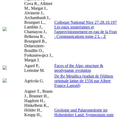
Cova R., Albinet
M., Margat J.,
Alvinerie J.,
Archambault J.,
Bourguet L.,
Colloque National Nice 27-28.10.197
Lamblin J.,
Les eaux souterraines et
Chamayou J.,
l'approvisionnement en eau de la Fra
Belkessa R.,
: Communications tome 2 L - Z
Bourgueil B.,
Delaroziere-
Bouillin O.,
Forkasiewqicz J.,
Margat J.
Agard P.,
Faces of the Alps: structure &
Lemoine M.
geodynamic evolution
De Re Metallica (traduit de l'édition
Agricola G.
originale latine de 1556 par Albert
France-Lanord)
Aigner T., Braun
J., Brunner H.,
Hagdorn H.,
Hinkelbein K.,
Hölder H.,
Geologie und Palaeontologie im
Keupp H.,
Hohenloher Land. Symposium zum