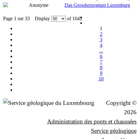
Anonyme
Das Grossherzogtum Luxemburg
Page 1 sur 33 Display
of 1642
1
2
3
4
...
6
7
8
9
10
Copyright ©
2026
Administration des ponts et chaussées
Service géologique