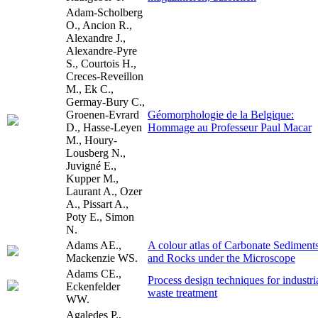
Adam-Scholberg
O., Ancion R.,
Alexandre J.,
Alexandre-Pyre
S., Courtois H.,
Creces-Reveillon
M., Ek C.,
Germay-Bury C.,
Groenen-Evrard
Géomorphologie de la Belgique:
D., Hasse-Leyen
Hommage au Professeur Paul Macar
M., Houry-
Lousberg N.,
Juvigné E.,
Kupper M.,
Laurant A., Ozer
A., Pissart A.,
Poty E., Simon
N.
Adams AE.,
A colour atlas of Carbonate Sediment
Mackenzie WS.
and Rocks under the Microscope
Adams CE.,
Process design techniques for industri
Eckenfelder
waste treatment
WW.
Agaledes P.,