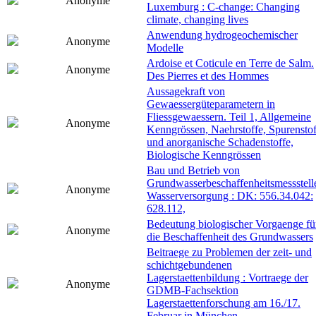
Anonyme
Luxemburg : C-change: Changing
climate, changing lives
Anwendung hydrogeochemischer
Anonyme
Modelle
Ardoise et Coticule en Terre de Salm.
Anonyme
Des Pierres et des Hommes
Aussagekraft von
Gewaessergüteparametern in
Fliessgewaessern. Teil 1, Allgemeine
Anonyme
Kenngrössen, Naehrstoffe, Spurenstof
und anorganische Schadenstoffe,
Biologische Kenngrössen
Bau und Betrieb von
Grundwasserbeschaffenheitsmessstell
Anonyme
Wasserversorgung : DK: 556.34.042:
628.112,
Bedeutung biologischer Vorgaenge fü
Anonyme
die Beschaffenheit des Grundwassers
Beitraege zu Problemen der zeit- und
schichtgebundenen
Lagerstaettenbildung : Vortraege der
Anonyme
GDMB-Fachsektion
Lagerstaettenforschung am 16./17.
Februar in München