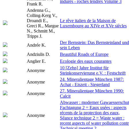
indurés - roches tendres Volume 3
Frank R.
Andenna G.,
Colling-Kerg V.,
Droandi E.,
Le rêve italien de la Maison de
Greci R., Margue
Luxembourg au XIVe et XVe siècles
N., Schmitt M.,
Tripps J.
Der Bernstein: Das Bernsteinland und
Andrée K.
sein Leben
Andziulis D.
Beautiful Roads of Europe
Anglier E.
Ecologie des eaux courantes
10 [Zehn] Jahre Institut für
Anonyme
Steinkonservierung e.V. : Festschrift
24. Mineralientage München 1987:
Anonyme
Achat - Eiszeit - Siegerland
27. Mineralientage München 1990:
Anonyme
Calcit
Abwasser : moderner Gawaesserschut
Fachtagung 2 = Eaux usées : aspects
récents de la protection des eaux,
Anonyme
Séance technique 2 = Waste water :
recent aspects of water pollution contr
Technical meeting 2