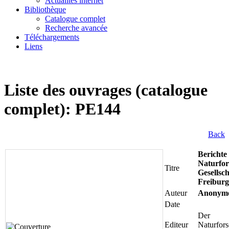
Actualités internet
Bibliothèque
Catalogue complet
Recherche avancée
Téléchargements
Liens
Liste des ouvrages (catalogue
complet): PE144
Back
Berichte
Naturfo
Titre
Gesellsch
Freiburg
Auteur
Anonym
Date
Der
Editeur
Naturfor