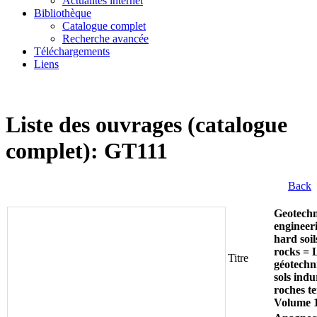
Actualités internet
Bibliothèque
Catalogue complet
Recherche avancée
Téléchargements
Liens
Liste des ouvrages (catalogue
complet): GT111
Back
Geotechn
engineer
hard soils
rocks = 
Titre
géotechn
sols indu
roches t
Volume 