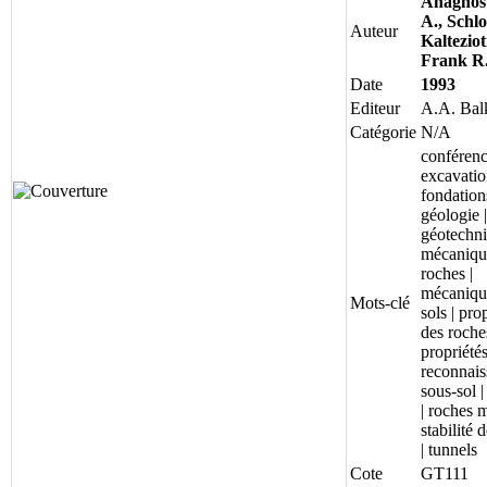
Anagnos
A., Schlo
Auteur
Kalteziot
Frank R
Date
1993
Editeur
A.A. Ba
Catégorie
N/A
conférenc
excavatio
fondations
géologie |
géotechni
mécaniqu
roches |
mécaniqu
Mots-clé
sols | pro
des roches
propriétés
reconnais
sous-sol |
| roches 
stabilité 
| tunnels
Cote
GT111