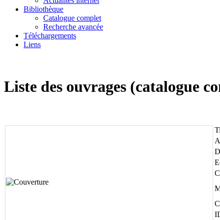
Actualités internet
Bibliothèque
Catalogue complet
Recherche avancée
Téléchargements
Liens
Liste des ouvrages (catalogue 
T
A
D
E
C
M
C
I