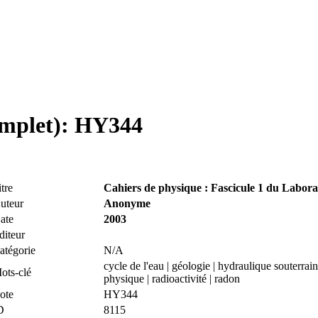
complet): HY344
itre
Cahiers de physique : Fascicule 1 du Labora
uteur
Anonyme
ate
2003
diteur
atégorie
N/A
cycle de l'eau | géologie | hydraulique souterrain
ots-clé
physique | radioactivité | radon
ote
HY344
D
8115