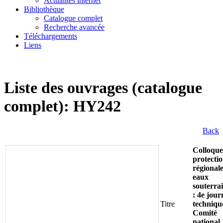
Actualités internet
Bibliothèque
Catalogue complet
Recherche avancée
Téléchargements
Liens
Liste des ouvrages (catalogue
complet): HY242
Back
Colloque
protecti
régionale
eaux
souterra
: 4e jour
Titre
techniqu
Comité
national