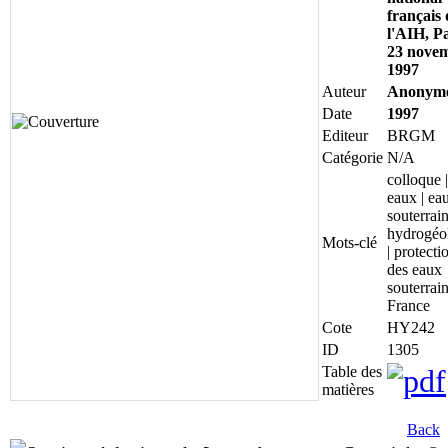
français 
l'AIH, Pa
23 nove
1997
Auteur
Anonym
Date
1997
Editeur
BRGM
Catégorie
N/A
colloque |
eaux | ea
souterrain
hydrogéo
Mots-clé
| protecti
des eaux
souterrain
France
Cote
HY242
ID
1305
Table des
matières
Back