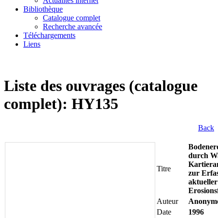
Actualités internet
Bibliothèque
Catalogue complet
Recherche avancée
Téléchargements
Liens
Liste des ouvrages (catalogue
complet): HY135
Back
Bodener
durch Wa
Kartiera
Titre
zur Erfa
aktueller
Erosion
Auteur
Anonym
Date
1996