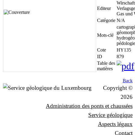
Wirschaft
Editeur
Verlagsge
Gas und 
Catégorie
N/A
cartograph
géomorph
Mots-clé
hydrogéol
pédologie
Cote
HY135
ID
879
Table des
matières
Back
Copyright ©
2026
Administration des ponts et chaussées
Service géologique
Aspects légaux
Contact