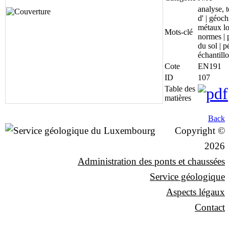
analyse, 
d' | géoch
métaux lo
Mots-clé
normes | 
du sol | p
échantill
Cote
EN191
ID
107
Table des
matières
Back
Copyright ©
2026
Administration des ponts et chaussées
Service géologique
Aspects légaux
Contact