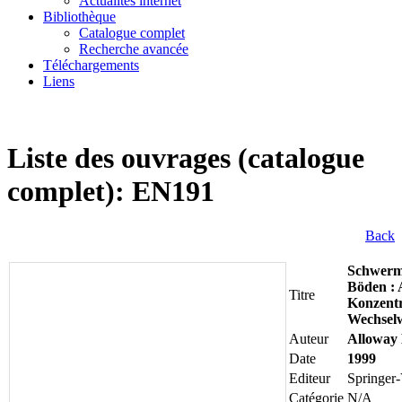
Actualités internet
Bibliothèque
Catalogue complet
Recherche avancée
Téléchargements
Liens
Liste des ouvrages (catalogue
complet): EN191
Back
Schwerme
Böden : 
Titre
Konzentr
Wechsel
Auteur
Alloway 
Date
1999
Editeur
Springer-
Catégorie
N/A