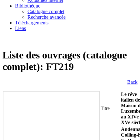
Actualités internet
Bibliothèque
Catalogue complet
Recherche avancée
Téléchargements
Liens
Liste des ouvrages (catalogue
complet): FT219
Back
Le rêve
italien de
Maison 
Titre
Luxemb
au XIVe 
XVe sièc
Andenna
Colling-