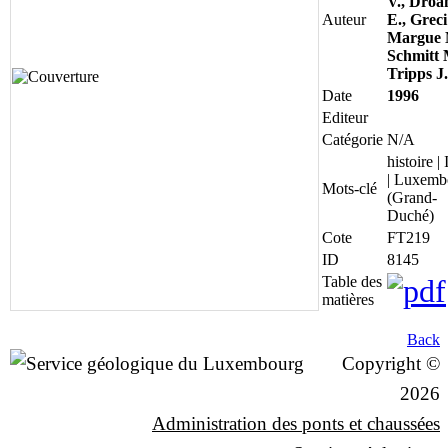
V., Droa
Auteur
E., Greci
Margue 
Schmitt 
Tripps J.
Date
1996
Editeur
Catégorie
N/A
histoire | 
| Luxemb
Mots-clé
(Grand-
Duché)
Cote
FT219
ID
8145
Table des
matières
Back
Copyright ©
2026
Administration des ponts et chaussées