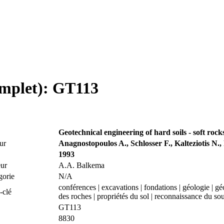
omplet): GT113
Geotechnical engineering of hard soils - soft roc
ur
Anagnostopoulos A., Schlosser F., Kalteziotis N.
1993
eur
A.A. Balkema
gorie
N/A
conférences | excavations | fondations | géologie | g
-clé
des roches | propriétés du sol | reconnaissance du sous
GT113
8830