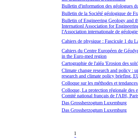
Bulletin d'information des géologues d
Bulletin de la Société géologique de F
Bulletin of Engineering Geology and th
Internationl Association for Engineeri
l'Association internationale de géologie
Cahiers de physique : Fascicule 1 du L
Cahiers du Centre Européen de Géodyna
in the Euro-med region
Cartographie de l'aléa 'Erosion des sols
Climate change research and policy : u
research and climate policy briefing,
Colloque sur les méthodes et tendances 
Colloque, La protection régionale des e
Comité national français de l'AIH, Par
Das Grossherzogtum Luxemburg
Das Grossherzogtum Luxemburg
1