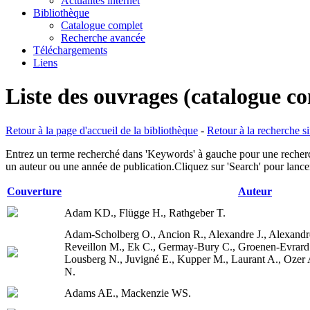
Actualités internet
Bibliothèque
Catalogue complet
Recherche avancée
Téléchargements
Liens
Liste des ouvrages (catalogue c
Retour à la page d'accueil de la bibliothèque
-
Retour à la recherche s
Entrez un terme recherché dans 'Keywords' à gauche pour une recherche
un auteur ou une année de publication.Cliquez sur 'Search' pour lancer
Couverture
Auteur
Adam KD., Flügge H., Rathgeber T.
Adam-Scholberg O., Ancion R., Alexandre J., Alexandre
Reveillon M., Ek C., Germay-Bury C., Groenen-Evrard
Lousberg N., Juvigné E., Kupper M., Laurant A., Ozer A
N.
Adams AE., Mackenzie WS.