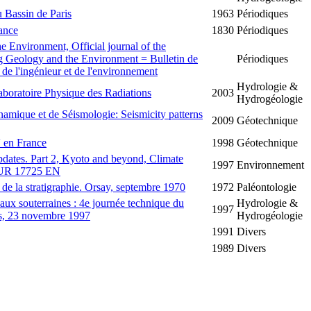
u Bassin de Paris
1963
Périodiques
rance
1830
Périodiques
e Environment, Official journal of the
ng Geology and the Environment = Bulletin de
Périodiques
 de l'ingénieur et de l'environnement
Hydrologie &
aboratoire Physique des Radiations
2003
Hydrogéologie
mique et de Séismologie: Seismicity patterns
2009
Géotechnique
' en France
1998
Géotechnique
pdates. Part 2, Kyoto and beyond, Climate
1997
Environnement
 EUR 17725 EN
de la stratigraphie. Orsay, septembre 1970
1972
Paléontologie
aux souterraines : 4e journée technique du
Hydrologie &
1997
is, 23 novembre 1997
Hydrogéologie
1991
Divers
1989
Divers