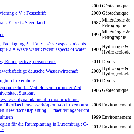
2000
Géotechnique
vierung e.V. : Festschrift
2000
Géotechnique
Minéralogie &
 - Eiszeit - Siegerland
1987
Pétrographie
Minéralogie &
cit
1990
Pétrographie
Fachtagung 2 = Eaux usées : aspects récents
Hydrologie &
ique 2 = Waste water : recent aspects of water
1980
Hydrogéologie
, Rétrospective, perspectives
2011
Divers
Hydrologie &
ewerbsfaehige deutsche Wasserwirtschaft
2000
Hydrogéologie
rzogtum Luxemburg
2010
Divers
ponietechnik : Vertieferseminar in der Zeit
1986
Géotechnique
ersitaet Stuttgart
ewaesserdynamik und ihrer natürlich und
den Oberflaechenwasserkörpern von Luxemburg
2006
Environnement
n Bewirtschaftsplanung - Erlaeuterungsbericht
ulturen
1999
Environnement
egien für die Raumplanung in Luxemburg : C-
2012
Environnement
ves