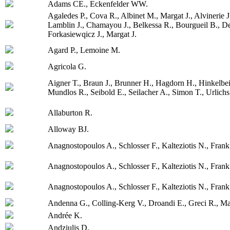
Adams CE., Eckenfelder WW.
Agaledes P., Cova R., Albinet M., Margat J., Alvinerie J
Lamblin J., Chamayou J., Belkessa R., Bourgueil B., De
Forkasiewqicz J., Margat J.
Agard P., Lemoine M.
Agricola G.
Aigner T., Braun J., Brunner H., Hagdorn H., Hinkelbe
Mundlos R., Seibold E., Seilacher A., Simon T., Urlich
Allaburton R.
Alloway BJ.
Anagnostopoulos A., Schlosser F., Kalteziotis N., Frank
Anagnostopoulos A., Schlosser F., Kalteziotis N., Frank
Anagnostopoulos A., Schlosser F., Kalteziotis N., Frank
Andenna G., Colling-Kerg V., Droandi E., Greci R., Mar
Andrée K.
Andziulis D.