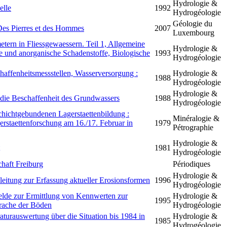
Hydrologie &
lle
1992
Hydrogéologie
Géologie du
 Des Pierres et des Hommes
2007
Luxembourg
ern in Fliessgewaessern. Teil 1, Allgemeine
Hydrologie &
e und anorganische Schadenstoffe, Biologische
1993
Hydrogéologie
affenheitsmessstellen, Wasserversorgung :
Hydrologie &
1988
Hydrogéologie
Hydrologie &
 die Beschaffenheit des Grundwassers
1988
Hydrogéologie
schichtgebundenen Lagerstaettenbildung :
Minéralogie &
staettenforschung am 16./17. Februar in
1979
Pétrographie
Hydrologie &
1981
Hydrogéologie
chaft Freiburg
Périodiques
Hydrologie &
leitung zur Erfassung aktueller Erosionsformen
1996
Hydrogéologie
lde zur Ermittlung von Kennwerten zur
Hydrologie &
1995
prache der Böden
Hydrogéologie
aturauswertung über die Situation bis 1984 in
Hydrologie &
1985
Hydrogéologie