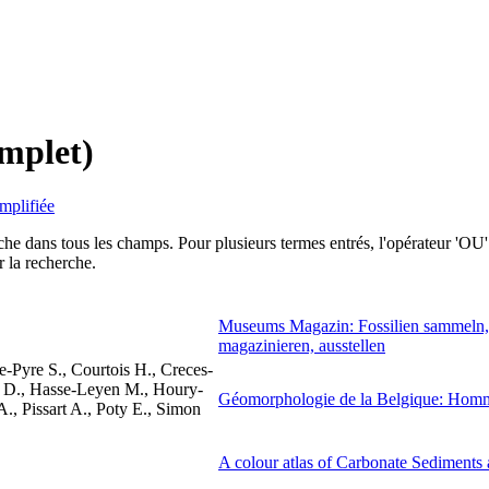
omplet)
implifiée
 dans tous les champs. Pour plusieurs termes entrés, l'opérateur 'OU' 
 la recherche.
Museums Magazin: Fossilien sammeln, b
magazinieren, ausstellen
-Pyre S., Courtois H., Creces-
 D., Hasse-Leyen M., Houry-
Géomorphologie de la Belgique: Homm
., Pissart A., Poty E., Simon
A colour atlas of Carbonate Sediments