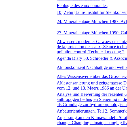
Ecologie des eaux courantes
10 [Zehn] Jahre Institut für Steinkonser
24. Mineralientage München 1987: Achat
27. Mineralientage München 1990: Cal
Abwasser : moderner Gawaesserschutz, 
de la protection des eaux, Séance techn
pollution control, Technical meeting 2
Agenda Diary 50, Schroeder & Associés
Aktionskonzept Nachhaltige und wettb
Alles Wissenswerte über das Grosshe
Altlastensanierung und zeitgemaesse De
vom 12. und 13. Maerz 1986 an der Univ
Analyse und Bewertung der rezenten G
anthropogen bedingten Steuerung in 
als Grundlage zur hydromorphologische
Anbauorientierungen. Teil 2, Sommerk
Anpassung an den Klimawandel - Strat
change: Changing climate, changing li