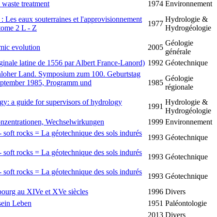
l waste treatment
1974
Environnement
 Les eaux souterraines et l'approvisionnement
Hydrologie &
1977
tome 2 L - Z
Hydrogéologie
Géologie
mic evolution
2005
générale
riginale latine de 1556 par Albert France-Lanord)
1992
Géotechnique
nloher Land. Symposium zum 100. Geburtstag
Géologie
eptember 1985, Programm und
1985
régionale
ogy: a guide for supervisors of hydrology
Hydrologie &
1991
Hydrogéologie
onzentrationen, Wechselwirkungen
1999
Environnement
- soft rocks = La géotechnique des sols indurés
1993
Géotechnique
- soft rocks = La géotechnique des sols indurés
1993
Géotechnique
- soft rocks = La géotechnique des sols indurés
1993
Géotechnique
bourg au XIVe et XVe siècles
1996
Divers
sein Leben
1951
Paléontologie
2013
Divers