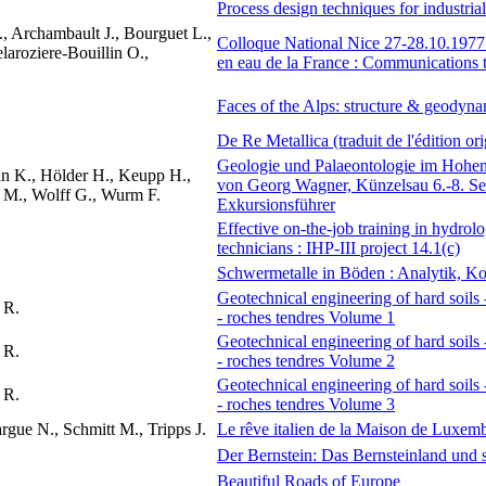
Process design techniques for industria
., Archambault J., Bourguet L.,
Colloque National Nice 27-28.10.1977 :
laroziere-Bouillin O.,
en eau de la France : Communications 
Faces of the Alps: structure & geodyna
De Re Metallica (traduit de l'édition o
Geologie und Palaeontologie im Hohe
in K., Hölder H., Keupp H.,
von Georg Wagner, Künzelsau 6.-8. S
s M., Wolff G., Wurm F.
Exkursionsführer
Effective on-the-job training in hydrol
technicians : IHP-III project 14.1(c)
Schwermetalle in Böden : Analytik, K
Geotechnical engineering of hard soils 
 R.
- roches tendres Volume 1
Geotechnical engineering of hard soils 
 R.
- roches tendres Volume 2
Geotechnical engineering of hard soils 
 R.
- roches tendres Volume 3
gue N., Schmitt M., Tripps J.
Le rêve italien de la Maison de Luxem
Der Bernstein: Das Bernsteinland und 
Beautiful Roads of Europe