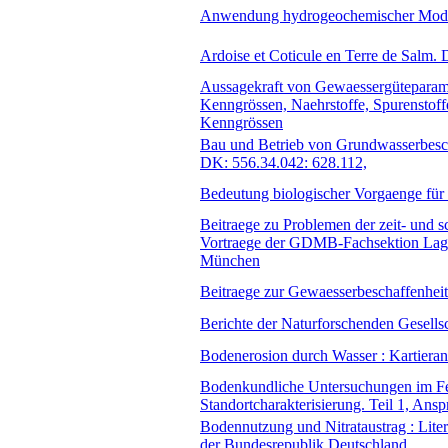
Anwendung hydrogeochemischer Mode
Ardoise et Coticule en Terre de Salm.
Aussagekraft von Gewaessergüteparamet
Kenngrössen, Naehrstoffe, Spurenstoff
Kenngrössen
Bau und Betrieb von Grundwasserbesch
DK: 556.34.042: 628.112,
Bedeutung biologischer Vorgaenge für
Beitraege zu Problemen der zeit- und 
Vortraege der GDMB-Fachsektion Lager
München
Beitraege zur Gewaesserbeschaffenheit
Berichte der Naturforschenden Gesells
Bodenerosion durch Wasser : Kartieran
Bodenkundliche Untersuchungen im Fe
Standortcharakterisierung. Teil 1, Ans
Bodennutzung und Nitrataustrag : Liter
der Bundesrepublik Deutschland