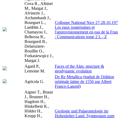
Cova R., Albinet
M., Margat J.,
Alvinerie J.,
Archambault J.,
Bourguet L.,
Colloque National Nice 27-28.10.197
Lamblin J.,
Les eaux souterraines et
Chamayou J.,
l'approvisionnement en eau de la Fra
Belkessa R.,
: Communications tome 2 L - Z
Bourgueil B.,
Delaroziere-
Bouillin O.,
Forkasiewqicz J.,
Margat J.
Agard P.,
Faces of the Alps: structure &
Lemoine M.
geodynamic evolution
De Re Metallica (traduit de l'édition
Agricola G.
originale latine de 1556 par Albert
France-Lanord)
Aigner T., Braun
J., Brunner H.,
Hagdorn H.,
Hinkelbein K.,
Hölder H.,
Geologie und Palaeontologie im
Keupp H.,
Hohenloher Land. Symposium zum