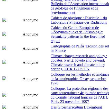
Bulletin de l'Association international
de géologie de l'ingénieur et de
l'environnement
Cahiers de physique : Fascicule 1 du
Anonyme
Laboratoire Physique des Radiations
Cahiers du Centre Européen de
Géodynamique et de Séismologie:
Anonyme
Seismicity patterns in the Euro-med
region
Cartographie de l'aléa 'Erosion des sol
Anonyme
en France
Climate change research and policy :
updates. Part 2, Kyoto and beyond,
Anonyme
Climate research and climate policy
briefing, EUR 17725 EN
Colloque sur les méthodes et tendanc
Anonyme
de la stratigraphie. Orsay, septembre
1970
Colloque, La protection régionale des
eaux souterraines : 4e journée techniq
Anonyme
du Comité national français de l'AIH,
Paris, 23 novembre 1997
Anonyme
Das Grossherzogtum Luxemburg