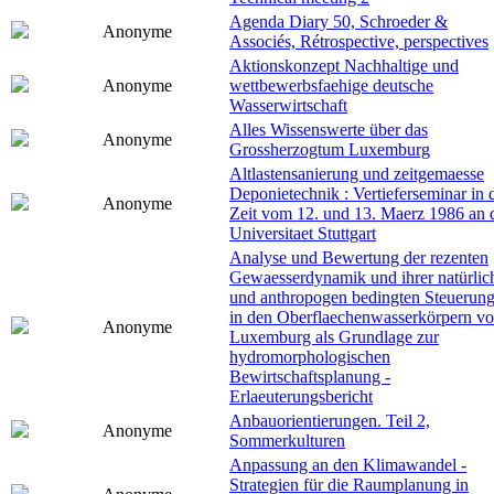
Agenda Diary 50, Schroeder &
Anonyme
Associés, Rétrospective, perspectives
Aktionskonzept Nachhaltige und
Anonyme
wettbewerbsfaehige deutsche
Wasserwirtschaft
Alles Wissenswerte über das
Anonyme
Grossherzogtum Luxemburg
Altlastensanierung und zeitgemaesse
Deponietechnik : Vertieferseminar in 
Anonyme
Zeit vom 12. und 13. Maerz 1986 an 
Universitaet Stuttgart
Analyse und Bewertung der rezenten
Gewaesserdynamik und ihrer natürlic
und anthropogen bedingten Steuerun
in den Oberflaechenwasserkörpern v
Anonyme
Luxemburg als Grundlage zur
hydromorphologischen
Bewirtschaftsplanung -
Erlaeuterungsbericht
Anbauorientierungen. Teil 2,
Anonyme
Sommerkulturen
Anpassung an den Klimawandel -
Strategien für die Raumplanung in