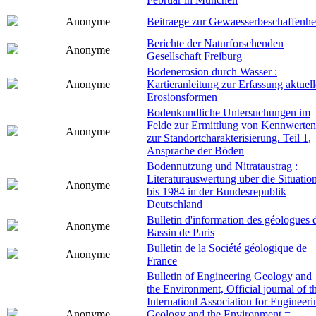
Anonyme
Beitraege zur Gewaesserbeschaffenhe
Berichte der Naturforschenden
Anonyme
Gesellschaft Freiburg
Bodenerosion durch Wasser :
Anonyme
Kartieranleitung zur Erfassung aktuell
Erosionsformen
Bodenkundliche Untersuchungen im
Felde zur Ermittlung von Kennwerten
Anonyme
zur Standortcharakterisierung. Teil 1,
Ansprache der Böden
Bodennutzung und Nitrataustrag :
Literaturauswertung über die Situatio
Anonyme
bis 1984 in der Bundesrepublik
Deutschland
Bulletin d'information des géologues 
Anonyme
Bassin de Paris
Bulletin de la Société géologique de
Anonyme
France
Bulletin of Engineering Geology and
the Environment, Official journal of t
Internationl Association for Engineeri
Anonyme
Geology and the Environment =