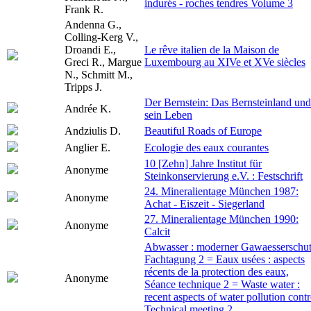
indurés - roches tendres Volume 3
Frank R.
Andenna G.,
Colling-Kerg V.,
Droandi E.,
Le rêve italien de la Maison de
Greci R., Margue
Luxembourg au XIVe et XVe siècles
N., Schmitt M.,
Tripps J.
Der Bernstein: Das Bernsteinland und
Andrée K.
sein Leben
Andziulis D.
Beautiful Roads of Europe
Anglier E.
Ecologie des eaux courantes
10 [Zehn] Jahre Institut für
Anonyme
Steinkonservierung e.V. : Festschrift
24. Mineralientage München 1987:
Anonyme
Achat - Eiszeit - Siegerland
27. Mineralientage München 1990:
Anonyme
Calcit
Abwasser : moderner Gawaesserschut
Fachtagung 2 = Eaux usées : aspects
récents de la protection des eaux,
Anonyme
Séance technique 2 = Waste water :
recent aspects of water pollution contr
Technical meeting 2