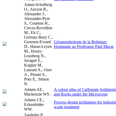
Adam-Scholberg
O., Ancion R.,
Alexandre J.,
Alexandre-Pyre
S., Courtois H.,
Creces-Reveillon
M., Ek C.,
Germay-Bury C.,
Groenen-Evrard
Géomorphologie de la Belgique:
D., Hasse-Leyen
Hommage au Professeur Paul Macar
M., Houry-
Lousberg N.,
Juvigné E.,
Kupper M.,
Laurant A., Ozer
A., Pissart A.,
Poty E., Simon
N.
Adams AE.,
A colour atlas of Carbonate Sediment
Mackenzie WS.
and Rocks under the Microscope
Adams CE.,
Process design techniques for industri
Eckenfelder
waste treatment
WW.
Agaledes P.,