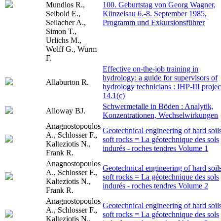
Mundlos R.,
100. Geburtstag von Georg Wagner,
Seibold E.,
Künzelsau 6.-8. September 1985,
Seilacher A.,
Programm und Exkursionsführer
Simon T.,
Urlichs M.,
Wolff G., Wurm
F.
Effective on-the-job training in
hydrology: a guide for supervisors of
Allaburton R.
hydrology technicians : IHP-III projec
14.1(c)
Schwermetalle in Böden : Analytik,
Alloway BJ.
Konzentrationen, Wechselwirkungen
Anagnostopoulos
Geotechnical engineering of hard soils
A., Schlosser F.,
soft rocks = La géotechnique des sols
Kalteziotis N.,
indurés - roches tendres Volume 1
Frank R.
Anagnostopoulos
Geotechnical engineering of hard soils
A., Schlosser F.,
soft rocks = La géotechnique des sols
Kalteziotis N.,
indurés - roches tendres Volume 2
Frank R.
Anagnostopoulos
Geotechnical engineering of hard soils
A., Schlosser F.,
soft rocks = La géotechnique des sols
Kalteziotis N.,