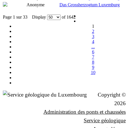
Anonyme
Das Grossherzogtum Luxemburg
Page 1 sur 33 Display
of 1642
1
2
3
4
...
6
7
8
9
10
Copyright ©
2026
Administration des ponts et chaussées
Service géologique