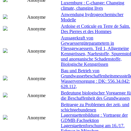
Anonyme
Luxemburg : C-change: Changing
climate, changing lives
Anwendung hydrogeochemischer
Anonyme
Modelle
Ardoise et Coticule en Terre de Salm.
Anonyme
Des Pierres et des Hommes
Aussagekraft von
Gewaessergüteparametern in
Fliessgewaessern. Teil 1, Allgemeine
Anonyme
Kenngrössen, Naehrstoffe, Spurenstof
und anorganische Schadenstoffe,
Biologische Kenngrössen
Bau und Betrieb von
Grundwasserbeschaffenheitsmessstell
Anonyme
Wasserversorgung : DK: 556.34.042:
628.112,
Bedeutung biologischer Vorgaenge fü
Anonyme
die Beschaffenheit des Grundwassers
Beitraege zu Problemen der zeit- und
schichtgebundenen
Lagerstaettenbildung : Vortraege der
Anonyme
GDMB-Fachsektion
Lagerstaettenforschung am 16./17.
Februar in München