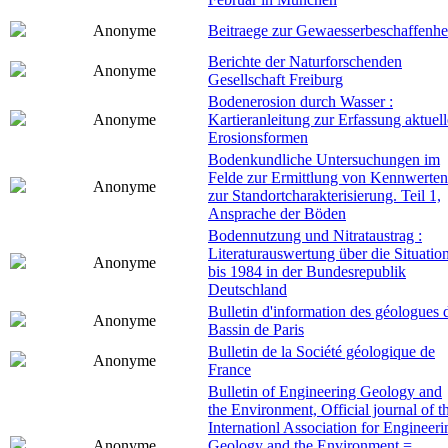
Anonyme
Beitraege zur Gewaesserbeschaffenhe
Berichte der Naturforschenden
Anonyme
Gesellschaft Freiburg
Bodenerosion durch Wasser :
Anonyme
Kartieranleitung zur Erfassung aktuell
Erosionsformen
Bodenkundliche Untersuchungen im
Felde zur Ermittlung von Kennwerten
Anonyme
zur Standortcharakterisierung. Teil 1,
Ansprache der Böden
Bodennutzung und Nitrataustrag :
Literaturauswertung über die Situatio
Anonyme
bis 1984 in der Bundesrepublik
Deutschland
Bulletin d'information des géologues 
Anonyme
Bassin de Paris
Bulletin de la Société géologique de
Anonyme
France
Bulletin of Engineering Geology and
the Environment, Official journal of t
Internationl Association for Engineeri
Anonyme
Geology and the Environment =