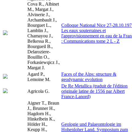
Cova R., Albinet
M., Margat J.,
Alvinerie J.,
Archambault J.,
Bourguet L.,
Colloque National Nice 27-28.10.197
Lamblin J.,
Les eaux souterraines et
Chamayou J.,
l'approvisionnement en eau de la Fra
Belkessa R.,
: Communications tome 2 L - Z
Bourgueil B.,
Delaroziere-
Bouillin O.,
Forkasiewqicz J.,
Margat J.
Agard P.,
Faces of the Alps: structure &
Lemoine M.
geodynamic evolution
De Re Metallica (traduit de l'édition
Agricola G.
originale latine de 1556 par Albert
France-Lanord)
Aigner T., Braun
J., Brunner H.,
Hagdorn H.,
Hinkelbein K.,
Hölder H.,
Geologie und Palaeontologie im
Keupp H.,
Hohenloher Land. Symposium zum