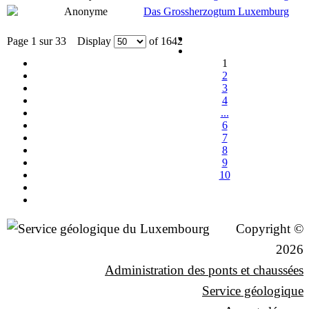
Anonyme
Das Grossherzogtum Luxemburg
Page 1 sur 33 Display
of 1642
1
2
3
4
...
6
7
8
9
10
Copyright ©
2026
Administration des ponts et chaussées
Service géologique