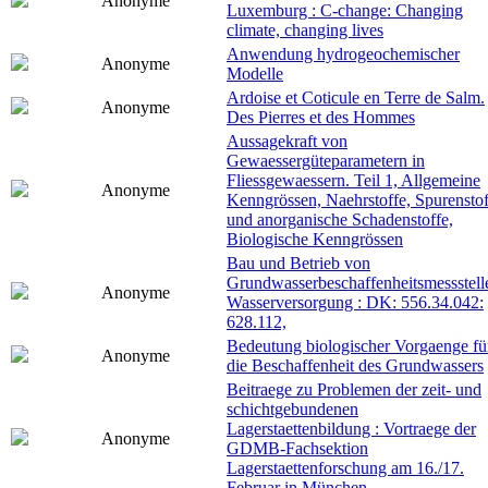
Anonyme
Luxemburg : C-change: Changing
climate, changing lives
Anwendung hydrogeochemischer
Anonyme
Modelle
Ardoise et Coticule en Terre de Salm.
Anonyme
Des Pierres et des Hommes
Aussagekraft von
Gewaessergüteparametern in
Fliessgewaessern. Teil 1, Allgemeine
Anonyme
Kenngrössen, Naehrstoffe, Spurenstof
und anorganische Schadenstoffe,
Biologische Kenngrössen
Bau und Betrieb von
Grundwasserbeschaffenheitsmessstell
Anonyme
Wasserversorgung : DK: 556.34.042:
628.112,
Bedeutung biologischer Vorgaenge fü
Anonyme
die Beschaffenheit des Grundwassers
Beitraege zu Problemen der zeit- und
schichtgebundenen
Lagerstaettenbildung : Vortraege der
Anonyme
GDMB-Fachsektion
Lagerstaettenforschung am 16./17.
Februar in München