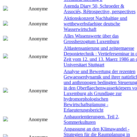
Agenda Diary 50, Schroeder &
Anonyme
Associés, Rétrospective, perspectives
Aktionskonzept Nachhaltige und
Anonyme
wettbewerbsfaehige deutsche
Wasserwirtschaft
Alles Wissenswerte über das
Anonyme
Grossherzogtum Luxemburg
Altlastensanierung und zeitgemaesse
Deponietechnik : Vertieferseminar in 
Anonyme
Zeit vom 12. und 13. Maerz 1986 an 
Universitaet Stuttgart
Analyse und Bewertung der rezenten
Gewaesserdynamik und ihrer natürlic
und anthropogen bedingten Steuerun
in den Oberflaechenwasserkörpern v
Anonyme
Luxemburg als Grundlage zur
hydromorphologischen
Bewirtschaftsplanung -
Erlaeuterungsbericht
Anbauorientierungen. Teil 2,
Anonyme
Sommerkulturen
Anpassung an den Klimawandel -
Strategien für die Raumplanung in