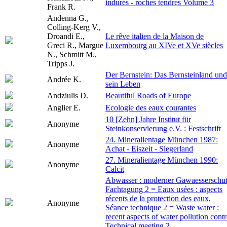
indurés - roches tendres Volume 3
Frank R.
Andenna G.,
Colling-Kerg V.,
Droandi E.,
Le rêve italien de la Maison de
Greci R., Margue
Luxembourg au XIVe et XVe siècles
N., Schmitt M.,
Tripps J.
Der Bernstein: Das Bernsteinland und
Andrée K.
sein Leben
Andziulis D.
Beautiful Roads of Europe
Anglier E.
Ecologie des eaux courantes
10 [Zehn] Jahre Institut für
Anonyme
Steinkonservierung e.V. : Festschrift
24. Mineralientage München 1987:
Anonyme
Achat - Eiszeit - Siegerland
27. Mineralientage München 1990:
Anonyme
Calcit
Abwasser : moderner Gawaesserschut
Fachtagung 2 = Eaux usées : aspects
récents de la protection des eaux,
Anonyme
Séance technique 2 = Waste water :
recent aspects of water pollution contr
Technical meeting 2