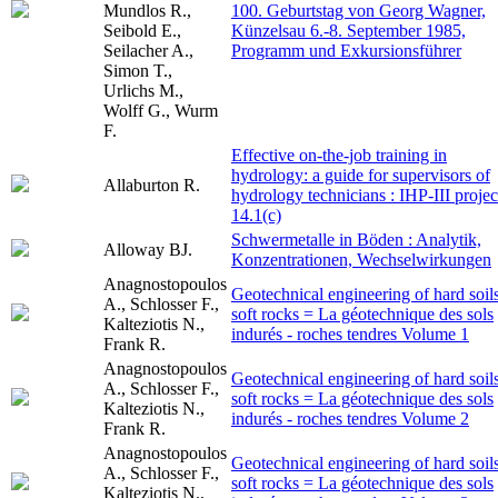
Mundlos R.,
100. Geburtstag von Georg Wagner,
Seibold E.,
Künzelsau 6.-8. September 1985,
Seilacher A.,
Programm und Exkursionsführer
Simon T.,
Urlichs M.,
Wolff G., Wurm
F.
Effective on-the-job training in
hydrology: a guide for supervisors of
Allaburton R.
hydrology technicians : IHP-III projec
14.1(c)
Schwermetalle in Böden : Analytik,
Alloway BJ.
Konzentrationen, Wechselwirkungen
Anagnostopoulos
Geotechnical engineering of hard soils
A., Schlosser F.,
soft rocks = La géotechnique des sols
Kalteziotis N.,
indurés - roches tendres Volume 1
Frank R.
Anagnostopoulos
Geotechnical engineering of hard soils
A., Schlosser F.,
soft rocks = La géotechnique des sols
Kalteziotis N.,
indurés - roches tendres Volume 2
Frank R.
Anagnostopoulos
Geotechnical engineering of hard soils
A., Schlosser F.,
soft rocks = La géotechnique des sols
Kalteziotis N.,