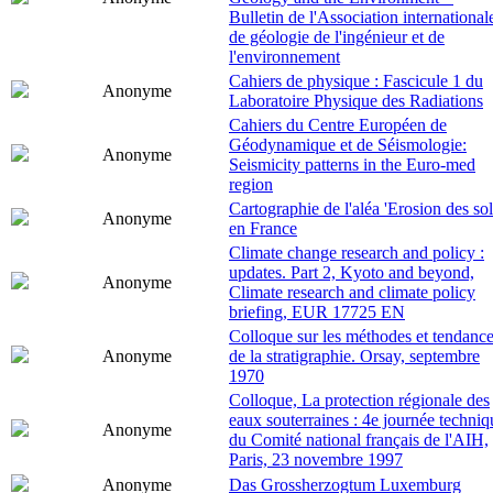
Bulletin de l'Association international
de géologie de l'ingénieur et de
l'environnement
Cahiers de physique : Fascicule 1 du
Anonyme
Laboratoire Physique des Radiations
Cahiers du Centre Européen de
Géodynamique et de Séismologie:
Anonyme
Seismicity patterns in the Euro-med
region
Cartographie de l'aléa 'Erosion des sol
Anonyme
en France
Climate change research and policy :
updates. Part 2, Kyoto and beyond,
Anonyme
Climate research and climate policy
briefing, EUR 17725 EN
Colloque sur les méthodes et tendanc
Anonyme
de la stratigraphie. Orsay, septembre
1970
Colloque, La protection régionale des
eaux souterraines : 4e journée techniq
Anonyme
du Comité national français de l'AIH,
Paris, 23 novembre 1997
Anonyme
Das Grossherzogtum Luxemburg