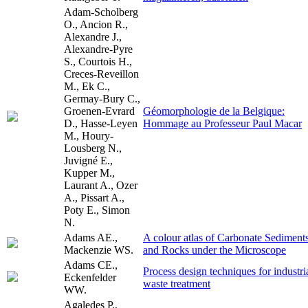
Adam-Scholberg
O., Ancion R.,
Alexandre J.,
Alexandre-Pyre
S., Courtois H.,
Creces-Reveillon
M., Ek C.,
Germay-Bury C.,
Groenen-Evrard
Géomorphologie de la Belgique:
D., Hasse-Leyen
Hommage au Professeur Paul Macar
M., Houry-
Lousberg N.,
Juvigné E.,
Kupper M.,
Laurant A., Ozer
A., Pissart A.,
Poty E., Simon
N.
Adams AE.,
A colour atlas of Carbonate Sediment
Mackenzie WS.
and Rocks under the Microscope
Adams CE.,
Process design techniques for industri
Eckenfelder
waste treatment
WW.
Agaledes P.,