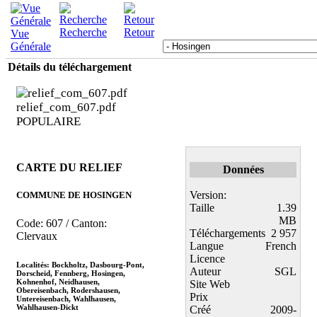
Recherche
Retour
Vue
Générale
Détails du téléchargement
relief_com_607.pdf
POPULAIRE
CARTE DU RELIEF
Données
Version:
COMMUNE DE HOSINGEN
Taille
1.39
MB
Code: 607 / Canton:
Téléchargements
2 957
Clervaux
Langue
French
Licence
Localités: Bockholtz, Dasbourg-Pont,
Auteur
SGL
Dorscheid, Fennberg, Hosingen,
Kohnenhof, Neidhausen,
Site Web
Obereisenbach, Rodershausen,
Prix
Untereisenbach, Wahlhausen,
Wahlhausen-Dickt
Créé
2009-