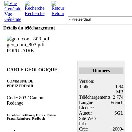
Recherche
Retour
Vue
Générale
Détails du téléchargement
geo_com_803.pdf
POPULAIRE
CARTE GEOLOGIQUE
Données
Version:
COMMUNE DE
PREIZERDAUL
Taille
1.94
MB
Téléchargements
2 774
Code: 803 / Canton:
Langue
French
Redange
Licence
Auteur
SGL
Localités: Bettborn, Horas, Platen,
Site Web
Pratz, Reimberg, Rodbach
Prix
Créé
2009-