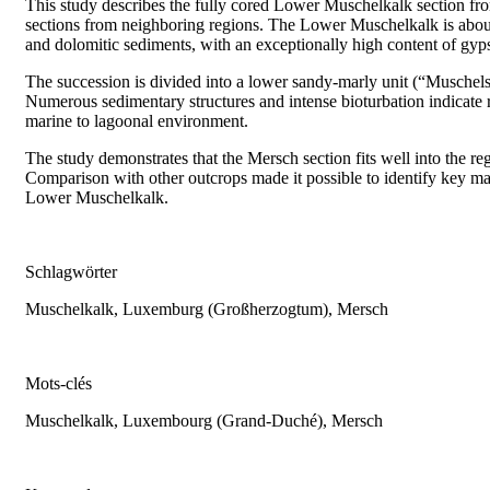
This study describes the fully cored Lower Muschelkalk section f
sections from neighboring regions. The Lower Muschelkalk is about
and dolomitic sediments, with an exceptionally high content of gyp
The succession is divided into a lower sandy-marly unit (“Muschels
Numerous sedimentary structures and intense bioturbation indicate 
marine to lagoonal environment.
The study demonstrates that the Mersch section fits well into the
Comparison with other outcrops made it possible to identify key mark
Lower Muschelkalk.
Schlagwörter
Muschelkalk, Luxemburg (Großherzogtum), Mersch
Mots-clés
Muschelkalk, Luxembourg (Grand-Duché), Mersch