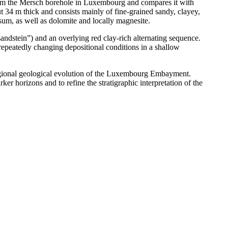
rom the Mersch borehole in Luxembourg and compares it with
 34 m thick and consists mainly of fine-grained sandy, clayey,
sum, as well as dolomite and locally magnesite.
andstein”) and an overlying red clay-rich alternating sequence.
repeatedly changing depositional conditions in a shallow
 regional geological evolution of the Luxembourg Embayment.
er horizons and to refine the stratigraphic interpretation of the