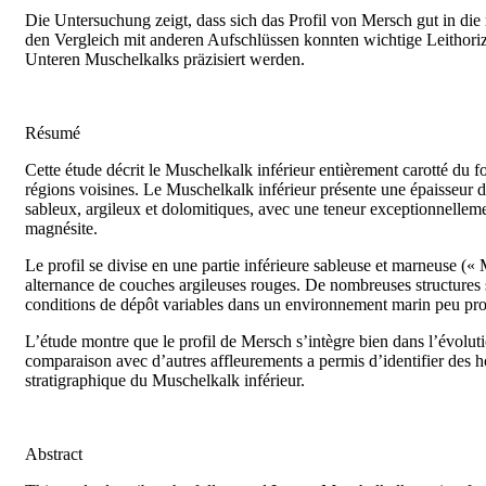
Die Untersuchung zeigt, dass sich das Profil von Mersch gut in d
den Vergleich mit anderen Aufschlüssen konnten wichtige Leithorizo
Unteren Muschelkalks präzisiert werden.
Résumé
Cette étude décrit le Muschelkalk inférieur entièrement carotté du
régions voisines. Le Muschelkalk inférieur présente une épaisseur d
sableux, argileux et dolomitiques, avec une teneur exceptionnelleme
magnésite.
Le profil se divise en une partie inférieure sableuse et marneuse («
alternance de couches argileuses rouges. De nombreuses structures 
conditions de dépôt variables dans un environnement marin peu pro
L’étude montre que le profil de Mersch s’intègre bien dans l’évol
comparaison avec d’autres affleurements a permis d’identifier des hor
stratigraphique du Muschelkalk inférieur.
Abstract