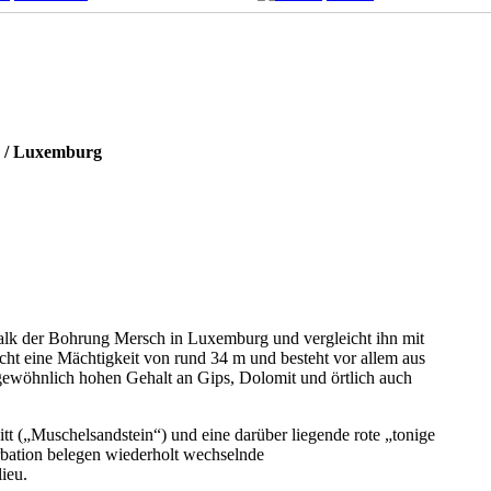
h / Luxemburg
kalk der Bohrung Mersch in Luxemburg und vergleicht ihn mit
cht eine Mächtigkeit von rund 34 m und besteht vor allem aus
gewöhnlich hohen Gehalt an Gips, Dolomit und örtlich auch
itt („Muschelsandstein“) und eine darüber liegende rote „tonige
rbation belegen wiederholt wechselnde
ieu.