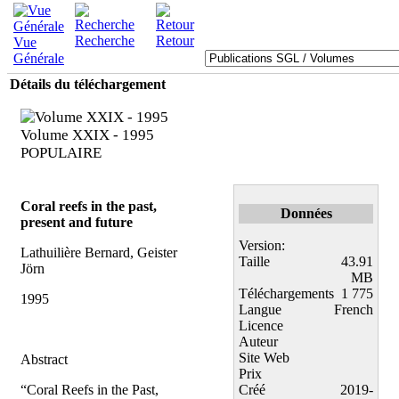
Recherche
Retour
Vue
Générale
Détails du téléchargement
Volume XXIX - 1995
POPULAIRE
Coral reefs in the past,
Données
present and future
Version:
Lathuilière Bernard, Geister
Taille
43.91
Jörn
MB
Téléchargements
1 775
1995
Langue
French
Licence
Auteur
Site Web
Abstract
Prix
“Coral Reefs in the Past,
Créé
2019-