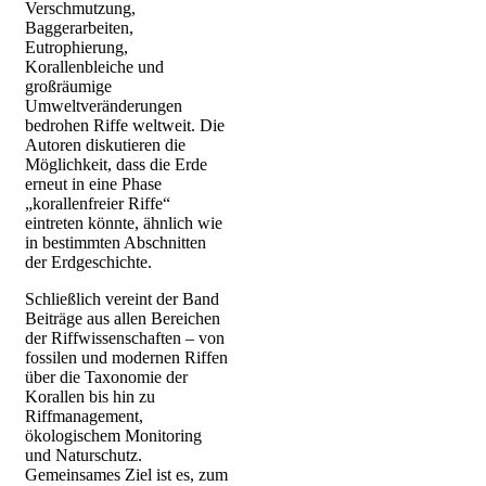
Verschmutzung,
Baggerarbeiten,
Eutrophierung,
Korallenbleiche und
großräumige
Umweltveränderungen
bedrohen Riffe weltweit. Die
Autoren diskutieren die
Möglichkeit, dass die Erde
erneut in eine Phase
„korallenfreier Riffe“
eintreten könnte, ähnlich wie
in bestimmten Abschnitten
der Erdgeschichte.
Schließlich vereint der Band
Beiträge aus allen Bereichen
der Riffwissenschaften – von
fossilen und modernen Riffen
über die Taxonomie der
Korallen bis hin zu
Riffmanagement,
ökologischem Monitoring
und Naturschutz.
Gemeinsames Ziel ist es, zum