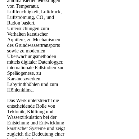
automatisierten Messungen
von Temperatur,
Luftfeuchtigkeit, Luftdruck,
Luftströmung, CO₂ und
Radon basiert,
Untersuchungen zum
Verhalten karstischer
Aquifere, zu Mechanismen
des Grundwassertransports
sowie zu modernen
Überwachungsmethoden
mittels digitaler Datenlogger,
internationale Fallstudien zur
Speläogenese, zu
Karstnetzwerken,
Labyrinthhöhlen und zum
Höhlenklima.
Das Werk unterstreicht die
entscheidende Rolle von
Tektonik, Klüftung und
Wasserzirkulation bei der
Entstehung und Entwicklung
karstischer Systeme und zeigt
zugleich die Bedeutung einer