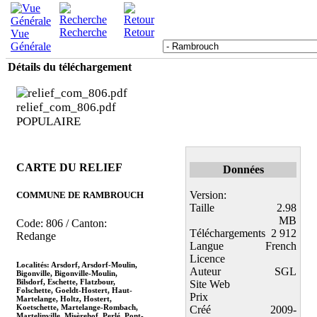
Recherche
Retour
Vue
Générale
Détails du téléchargement
relief_com_806.pdf
POPULAIRE
CARTE DU RELIEF
Données
Version:
COMMUNE DE RAMBROUCH
Taille
2.98
MB
Code: 806 / Canton:
Téléchargements
2 912
Redange
Langue
French
Licence
Localités: Arsdorf, Arsdorf-Moulin,
Auteur
SGL
Bigonville, Bigonville-Moulin,
Bilsdorf, Eschette, Flatzbour,
Site Web
Folschette, Goeldt-Hostert, Haut-
Prix
Martelange, Holtz, Hostert,
Koetschette, Martelange-Rombach,
Créé
2009-
Martelinville, Misèrehof, Perlé, Pont-