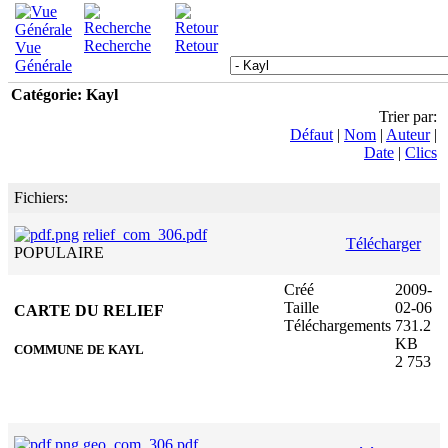
Recherche
Retour
Vue
Générale
Catégorie: Kayl
Trier par:
Défaut
|
Nom
|
Auteur
|
Date
|
Clics
Fichiers:
relief_com_306.pdf
Télécharger
POPULAIRE
Créé
2009-
Taille
02-06
CARTE DU RELIEF
Téléchargements
731.2
KB
COMMUNE DE KAYL
2 753
geo_com_306.pdf