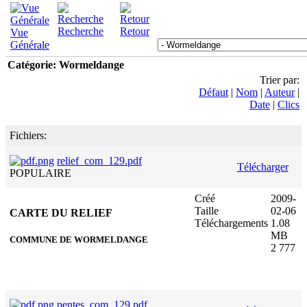
Recherche
Retour
Vue
Générale
Catégorie: Wormeldange
Trier par:
Défaut
|
Nom
|
Auteur
|
Date
|
Clics
Fichiers:
relief_com_129.pdf
Télécharger
POPULAIRE
Créé
2009-
Taille
02-06
CARTE DU RELIEF
Téléchargements
1.08
MB
COMMUNE DE WORMELDANGE
2 777
pentes_com_129.pdf