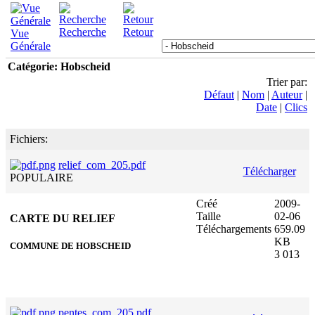
Recherche
Retour
Vue
Générale
Catégorie: Hobscheid
Trier par:
Défaut
|
Nom
|
Auteur
|
Date
|
Clics
Fichiers:
relief_com_205.pdf
Télécharger
POPULAIRE
Créé
2009-
Taille
02-06
CARTE DU RELIEF
Téléchargements
659.09
KB
COMMUNE DE HOBSCHEID
3 013
pentes_com_205.pdf