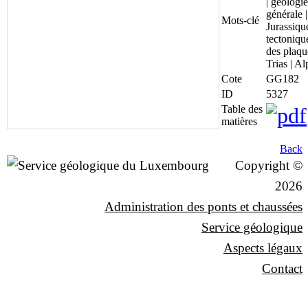
| géologie
générale |
Mots-clé
Jurassique
tectoniqu
des plaqu
Trias | Al
Cote
GG182
ID
5327
Table des
matières
Back
Copyright ©
2026
Administration des ponts et chaussées
Service géologique
Aspects légaux
Contact