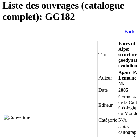
Liste des ouvrages (catalogue
complet): GG182
Back
Faces of 
Alps:
Titre
structur
geodyna
evolutio
Agard P.
Auteur
Lemoine
M.
Date
2005
Commiss
de la Car
Editeur
Géologiq
du Mond
Catégorie
N/A
cartes |
cartograp