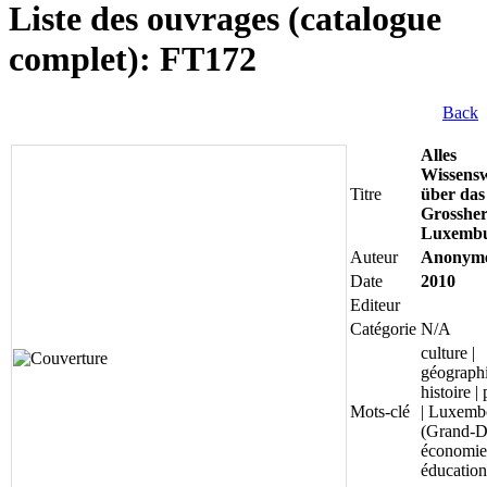
Liste des ouvrages (catalogue
complet): FT172
Back
Alles
Wissens
Titre
über das
Grosshe
Luxemb
Auteur
Anonym
Date
2010
Editeur
Catégorie
N/A
culture |
géographi
histoire |
Mots-clé
| Luxemb
(Grand-D
économie
éducation