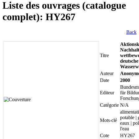
Liste des ouvrages (catalogue
complet): HY267
Back
Aktions
Nachhalt
Titre
wettbewe
deutsche
Wasserwi
Auteur
Anonym
Date
2000
Bundesmi
Editeur
für Bildu
Forschun
Catégorie
N/A
alimentat
potable | 
Mots-clé
eaux | pol
l'eau
Cote
HY267