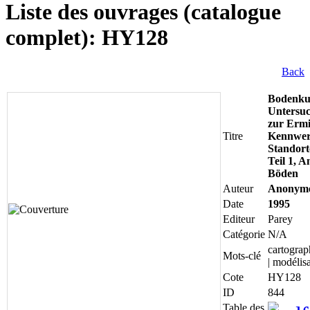
Liste des ouvrages (catalogue
complet): HY128
Back
Bodenku
Untersuc
zur Ermi
Titre
Kennwer
Standort
Teil 1, 
Böden
Auteur
Anonym
Date
1995
Editeur
Parey
Catégorie
N/A
cartograp
Mots-clé
| modélis
Cote
HY128
ID
844
Table des