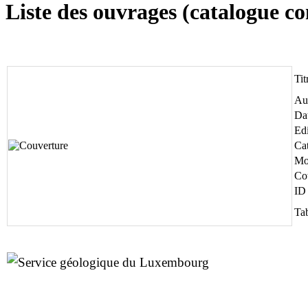
Liste des ouvrages (catalogue 
Tit
Au
Da
Edi
Ca
Mo
Co
ID
Tab