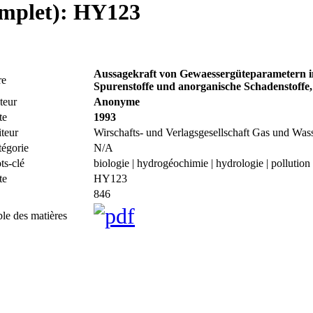
complet): HY123
Aussagekraft von Gewaessergüteparametern in 
re
Spurenstoffe und anorganische Schadenstoffe,
teur
Anonyme
te
1993
teur
Wirschafts- und Verlagsgesellschaft Gas und Was
tégorie
N/A
ts-clé
biologie | hydrogéochimie | hydrologie | pollution
te
HY123
846
le des matières