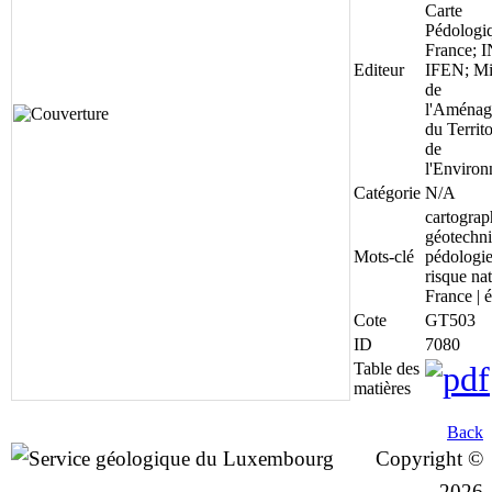
Carte
Pédologi
France; 
Editeur
IFEN; Mi
de
l'Aménag
du Territo
de
l'Enviro
Catégorie
N/A
cartograph
géotechni
Mots-clé
pédologie
risque nat
France | 
Cote
GT503
ID
7080
Table des
matières
Back
Copyright ©
2026