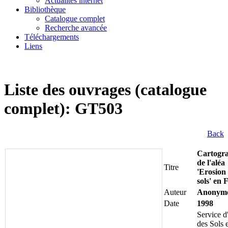
Actualités internet
Bibliothèque
Catalogue complet
Recherche avancée
Téléchargements
Liens
Liste des ouvrages (catalogue
complet): GT503
Back
Cartogr
de l'aléa
Titre
'Erosion
sols' en 
Auteur
Anonym
Date
1998
Service d
des Sols e