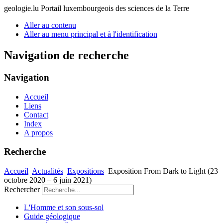
geologie.lu
Portail luxembourgeois des sciences de la Terre
Aller au contenu
Aller au menu principal et à l'identification
Navigation de recherche
Navigation
Accueil
Liens
Contact
Index
A propos
Recherche
Accueil
Actualités
Expositions
Exposition From Dark to Light (23
octobre 2020 – 6 juin 2021)
Rechercher
L'Homme et son sous-sol
Guide géologique