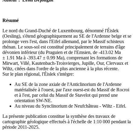
Résumé
Le nord du Grand-Duché de Luxembourg, dénommé l'Éislek
(Oesling), s'étend géographiquement au SE de l'Ardenne belge et se
prolonge vers l'est, dans l'Eifel allemand, par le Massif schisteux
rhénan. Le sous-sol est constitué principalement de terrains d'âge
dévonien inférieur (du Praguien et de l'Emsien, de -413.02 Ma
± 1.91 Ma à -393.47 ± 0.99 Ma), comprenant les formations de
Mirwart, Villé, Kautenbach-Troisvierges, Jupille, Our, Clervaux et
Wiltz, citées dans l'ordre de la plus ancienne à la plus récente.
Sur le plan régional, l'Éislek s'intègre:
Au SE de la zone axiale de l'Anticlinorium de l'Ardenne
matérialisée à l'ouest, par l'axe ouest-est du Massif de Rocroi
et à l'est, par celui du Massif de Stavelot qui prend une
orientation SW-NE.
Au niveau du Synclinorium de Neufchâteau - Wiltz - Eifel.
La présente publication constitue la synthèse des travaux de
cartographie géologique effectués à l'échelle de 1:10 000 pendant la
période 2011-2025.