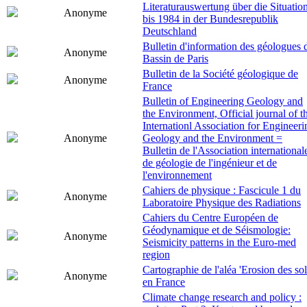
Literaturauswertung über die Situatio
Anonyme
bis 1984 in der Bundesrepublik
Deutschland
Bulletin d'information des géologues 
Anonyme
Bassin de Paris
Bulletin de la Société géologique de
Anonyme
France
Bulletin of Engineering Geology and
the Environment, Official journal of t
Internationl Association for Engineeri
Anonyme
Geology and the Environment =
Bulletin de l'Association international
de géologie de l'ingénieur et de
l'environnement
Cahiers de physique : Fascicule 1 du
Anonyme
Laboratoire Physique des Radiations
Cahiers du Centre Européen de
Géodynamique et de Séismologie:
Anonyme
Seismicity patterns in the Euro-med
region
Cartographie de l'aléa 'Erosion des sol
Anonyme
en France
Climate change research and policy :