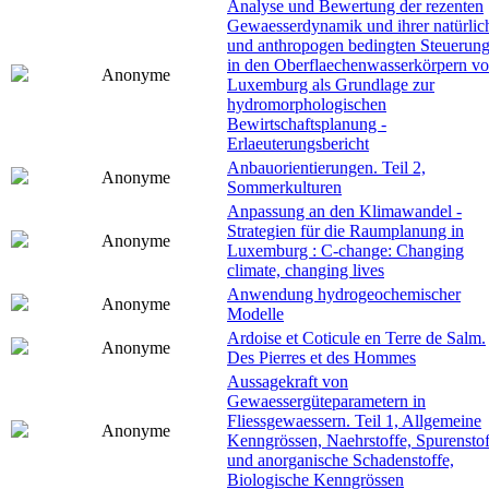
Analyse und Bewertung der rezenten
Gewaesserdynamik und ihrer natürlic
und anthropogen bedingten Steuerun
in den Oberflaechenwasserkörpern v
Anonyme
Luxemburg als Grundlage zur
hydromorphologischen
Bewirtschaftsplanung -
Erlaeuterungsbericht
Anbauorientierungen. Teil 2,
Anonyme
Sommerkulturen
Anpassung an den Klimawandel -
Strategien für die Raumplanung in
Anonyme
Luxemburg : C-change: Changing
climate, changing lives
Anwendung hydrogeochemischer
Anonyme
Modelle
Ardoise et Coticule en Terre de Salm.
Anonyme
Des Pierres et des Hommes
Aussagekraft von
Gewaessergüteparametern in
Fliessgewaessern. Teil 1, Allgemeine
Anonyme
Kenngrössen, Naehrstoffe, Spurenstof
und anorganische Schadenstoffe,
Biologische Kenngrössen