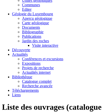
Unités géologiques
Communes
Editer
Géologie du Luxembourg
Aperçu géologique
Carte géologique
Documents
Bibliographie
Publications
Jardin des roches
Visite interactive
Découverte
Actualités
Conférences et excursions
Expositions
Projets de recherche
Actualités internet
Bibliothèque
Catalogue complet
Recherche avancée
Téléchargements
Liens
Liste des ouvrages (catalogue