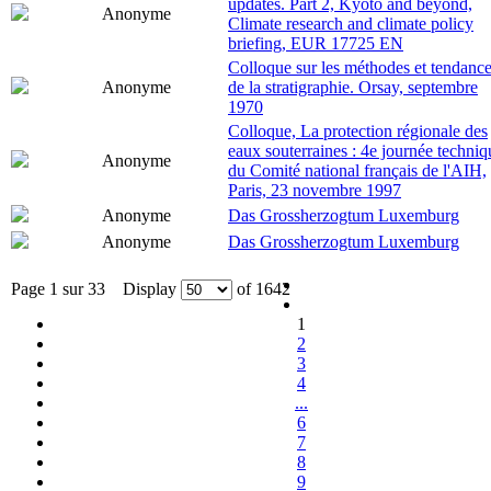
updates. Part 2, Kyoto and beyond,
Anonyme
Climate research and climate policy
briefing, EUR 17725 EN
Colloque sur les méthodes et tendanc
Anonyme
de la stratigraphie. Orsay, septembre
1970
Colloque, La protection régionale des
eaux souterraines : 4e journée techniq
Anonyme
du Comité national français de l'AIH,
Paris, 23 novembre 1997
Anonyme
Das Grossherzogtum Luxemburg
Anonyme
Das Grossherzogtum Luxemburg
Page 1 sur 33 Display
of 1642
1
2
3
4
...
6
7
8
9