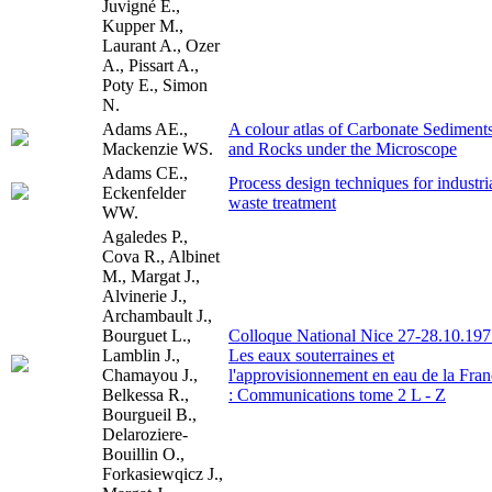
Juvigné E.,
Kupper M.,
Laurant A., Ozer
A., Pissart A.,
Poty E., Simon
N.
Adams AE.,
A colour atlas of Carbonate Sediment
Mackenzie WS.
and Rocks under the Microscope
Adams CE.,
Process design techniques for industri
Eckenfelder
waste treatment
WW.
Agaledes P.,
Cova R., Albinet
M., Margat J.,
Alvinerie J.,
Archambault J.,
Bourguet L.,
Colloque National Nice 27-28.10.197
Lamblin J.,
Les eaux souterraines et
Chamayou J.,
l'approvisionnement en eau de la Fra
Belkessa R.,
: Communications tome 2 L - Z
Bourgueil B.,
Delaroziere-
Bouillin O.,
Forkasiewqicz J.,