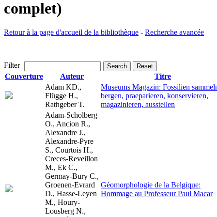
complet)
Retour à la page d'accueil de la bibliothèque
-
Recherche avancée
Filter
Search
Reset
Couverture
Auteur
Titre
Adam KD.,
Museums Magazin: Fossilien sammel
Flügge H.,
bergen, praeparieren, konservieren,
Rathgeber T.
magazinieren, ausstellen
Adam-Scholberg
O., Ancion R.,
Alexandre J.,
Alexandre-Pyre
S., Courtois H.,
Creces-Reveillon
M., Ek C.,
Germay-Bury C.,
Groenen-Evrard
Géomorphologie de la Belgique:
D., Hasse-Leyen
Hommage au Professeur Paul Macar
M., Houry-
Lousberg N.,