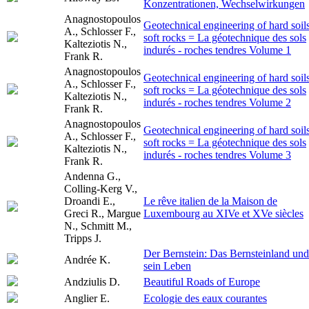
Konzentrationen, Wechselwirkungen
Anagnostopoulos
Geotechnical engineering of hard soils
A., Schlosser F.,
soft rocks = La géotechnique des sols
Kalteziotis N.,
indurés - roches tendres Volume 1
Frank R.
Anagnostopoulos
Geotechnical engineering of hard soils
A., Schlosser F.,
soft rocks = La géotechnique des sols
Kalteziotis N.,
indurés - roches tendres Volume 2
Frank R.
Anagnostopoulos
Geotechnical engineering of hard soils
A., Schlosser F.,
soft rocks = La géotechnique des sols
Kalteziotis N.,
indurés - roches tendres Volume 3
Frank R.
Andenna G.,
Colling-Kerg V.,
Droandi E.,
Le rêve italien de la Maison de
Greci R., Margue
Luxembourg au XIVe et XVe siècles
N., Schmitt M.,
Tripps J.
Der Bernstein: Das Bernsteinland und
Andrée K.
sein Leben
Andziulis D.
Beautiful Roads of Europe
Anglier E.
Ecologie des eaux courantes