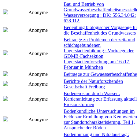
Bau und Betrieb von
Grundwasserbeschaffenheitsmessstell
Anonyme
Wasserversorgung : DK: 556.34.042:
628.112,
Bedeutung biologischer Vorgaenge fü
Anonyme
die Beschaffenheit des Grundwassers
Beitraege zu Problemen der zeit- und
schichtgebundenen
Lagerstaettenbildung : Vortraege der
Anonyme
GDMB-Fachsektion
Lagerstaettenforschung am 16./17.
Februar in München
Anonyme
Beitraege zur Gewaesserbeschaffenhe
Berichte der Naturforschenden
Anonyme
Gesellschaft Freiburg
Bodenerosion durch Wasser :
Anonyme
Kartieranleitung zur Erfassung aktuell
Erosionsformen
Bodenkundliche Untersuchungen im
Felde zur Ermittlung von Kennwerten
Anonyme
zur Standortcharakterisierung. Teil 1,
Ansprache der Böden
Bodennutzung und Nitrataustrag :