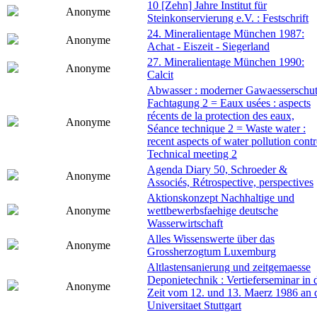
10 [Zehn] Jahre Institut für
Anonyme
Steinkonservierung e.V. : Festschrift
24. Mineralientage München 1987:
Anonyme
Achat - Eiszeit - Siegerland
27. Mineralientage München 1990:
Anonyme
Calcit
Abwasser : moderner Gawaesserschut
Fachtagung 2 = Eaux usées : aspects
récents de la protection des eaux,
Anonyme
Séance technique 2 = Waste water :
recent aspects of water pollution contr
Technical meeting 2
Agenda Diary 50, Schroeder &
Anonyme
Associés, Rétrospective, perspectives
Aktionskonzept Nachhaltige und
Anonyme
wettbewerbsfaehige deutsche
Wasserwirtschaft
Alles Wissenswerte über das
Anonyme
Grossherzogtum Luxemburg
Altlastensanierung und zeitgemaesse
Deponietechnik : Vertieferseminar in 
Anonyme
Zeit vom 12. und 13. Maerz 1986 an 
Universitaet Stuttgart