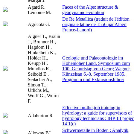
Margat J.
Agard P.,
Faces of the Alps: structure &
Lemoine M.
geodynamic evolution
De Re Metallica (traduit de l'édition
Agricola G.
originale latine de 1556 par Albert
France-Lanord)
Aigner T., Braun
J., Brunner H.,
Hagdorn H.,
Hinkelbein K.,
Hölder H.,
Geologie und Palaeontologie im
Keupp H.,
Hohenloher Land. Symposium zum
Mundlos R.,
100. Geburtstag von Georg Wagner,
Seibold E.,
Künzelsau 6.-8. September 1985,
Seilacher A.,
Programm und Exkursionsführer
Simon T.,
Urlichs M.,
Wolff G., Wurm
F.
Effective on-the-job training in
hydrology: a guide for supervisors of
Allaburton R.
hydrology technicians : IHP-III projec
14.1(c)
Schwermetalle in Böden : Analytik,
Alloway BJ.