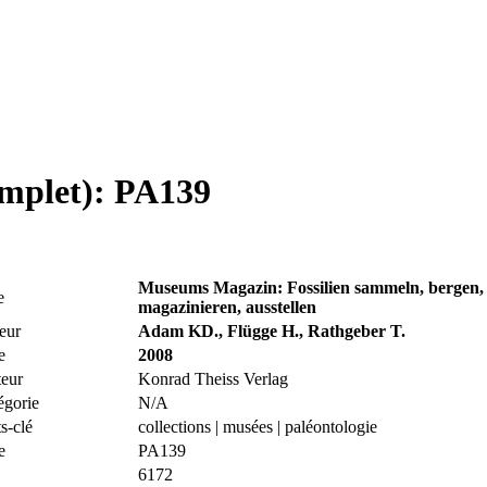
omplet): PA139
Museums Magazin: Fossilien sammeln, bergen, 
e
magazinieren, ausstellen
eur
Adam KD., Flügge H., Rathgeber T.
e
2008
teur
Konrad Theiss Verlag
égorie
N/A
s-clé
collections | musées | paléontologie
e
PA139
6172