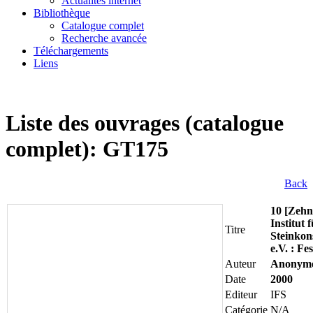
Actualités internet
Bibliothèque
Catalogue complet
Recherche avancée
Téléchargements
Liens
Liste des ouvrages (catalogue
complet): GT175
Back
10 [Zehn
Institut 
Titre
Steinkon
e.V. : Fes
Auteur
Anonym
Date
2000
Editeur
IFS
Catégorie
N/A