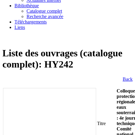
Actualités internet
Bibliothèque
Catalogue complet
Recherche avancée
Téléchargements
Liens
Liste des ouvrages (catalogue
complet): HY242
Back
Colloque
protecti
régionale
eaux
souterra
: 4e jour
Titre
techniqu
Comité
national