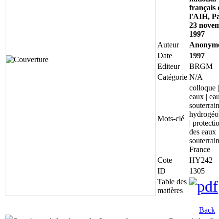
français 
l'AIH, Pa
23 nove
1997
Auteur
Anonym
Date
1997
Editeur
BRGM
Catégorie
N/A
colloque |
eaux | ea
souterrain
hydrogéo
Mots-clé
| protecti
des eaux
souterrain
France
Cote
HY242
ID
1305
Table des
matières
Back