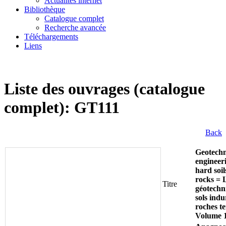
Actualités internet
Bibliothèque
Catalogue complet
Recherche avancée
Téléchargements
Liens
Liste des ouvrages (catalogue
complet): GT111
Back
Geotechn
engineer
hard soils
rocks = 
Titre
géotechn
sols indu
roches t
Volume 