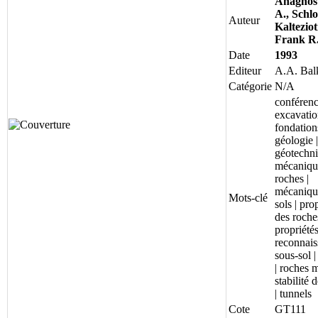
Anagnos
A., Schlo
Auteur
Kalteziot
Frank R
Date
1993
Editeur
A.A. Ba
Catégorie
N/A
conférenc
excavatio
fondations
géologie |
géotechni
mécaniqu
roches |
mécaniqu
Mots-clé
sols | pro
des roches
propriétés
reconnais
sous-sol |
| roches 
stabilité 
| tunnels
Cote
GT111