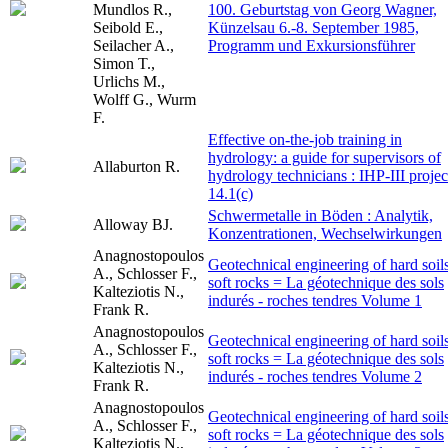
Mundlos R.,
100. Geburtstag von Georg Wagner,
Seibold E.,
Künzelsau 6.-8. September 1985,
Seilacher A.,
Programm und Exkursionsführer
Simon T.,
Urlichs M.,
Wolff G., Wurm
F.
Effective on-the-job training in
hydrology: a guide for supervisors of
Allaburton R.
hydrology technicians : IHP-III projec
14.1(c)
Schwermetalle in Böden : Analytik,
Alloway BJ.
Konzentrationen, Wechselwirkungen
Anagnostopoulos
Geotechnical engineering of hard soils
A., Schlosser F.,
soft rocks = La géotechnique des sols
Kalteziotis N.,
indurés - roches tendres Volume 1
Frank R.
Anagnostopoulos
Geotechnical engineering of hard soils
A., Schlosser F.,
soft rocks = La géotechnique des sols
Kalteziotis N.,
indurés - roches tendres Volume 2
Frank R.
Anagnostopoulos
Geotechnical engineering of hard soils
A., Schlosser F.,
soft rocks = La géotechnique des sols
Kalteziotis N.,