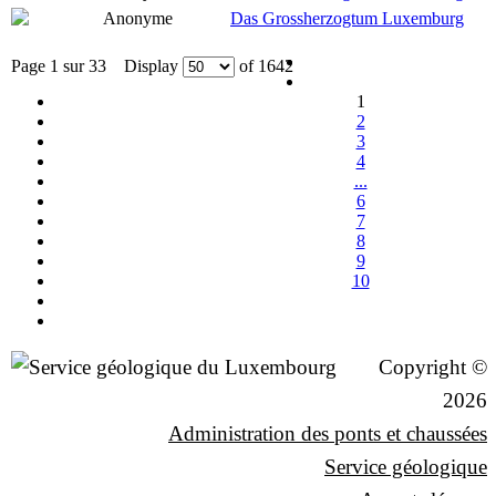
Anonyme
Das Grossherzogtum Luxemburg
Page 1 sur 33 Display
of 1642
1
2
3
4
...
6
7
8
9
10
Copyright ©
2026
Administration des ponts et chaussées
Service géologique