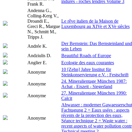
indurés - roches tendres Volume 3
Frank R.
Andenna G.,
Colling-Kerg V.,
Droandi E.,
Le rêve italien de la Maison de
Greci R., Margue
Luxembourg au XIVe et XVe siècles
N., Schmitt M.,
Tripps J.
Der Bernstein: Das Bernsteinland und
Andrée K.
sein Leben
Andziulis D.
Beautiful Roads of Europe
Anglier E.
Ecologie des eaux courantes
10 [Zehn] Jahre Institut für
Anonyme
Steinkonservierung e.V. : Festschrift
24. Mineralientage München 1987:
Anonyme
Achat - Eiszeit - Siegerland
27. Mineralientage München 1990:
Anonyme
Calcit
Abwasser : moderner Gawaesserschut
Fachtagung 2 = Eaux usées : aspects
récents de la protection des eaux,
Anonyme
Séance technique 2 = Waste water :
recent aspects of water pollution contr
Technical meeting 2