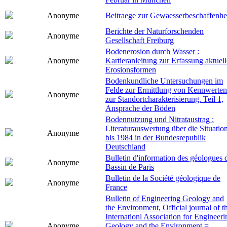
Anonyme
Beitraege zur Gewaesserbeschaffenhe
Berichte der Naturforschenden
Anonyme
Gesellschaft Freiburg
Bodenerosion durch Wasser :
Anonyme
Kartieranleitung zur Erfassung aktuell
Erosionsformen
Bodenkundliche Untersuchungen im
Felde zur Ermittlung von Kennwerten
Anonyme
zur Standortcharakterisierung. Teil 1,
Ansprache der Böden
Bodennutzung und Nitrataustrag :
Literaturauswertung über die Situatio
Anonyme
bis 1984 in der Bundesrepublik
Deutschland
Bulletin d'information des géologues 
Anonyme
Bassin de Paris
Bulletin de la Société géologique de
Anonyme
France
Bulletin of Engineering Geology and
the Environment, Official journal of t
Internationl Association for Engineeri
Anonyme
Geology and the Environment =