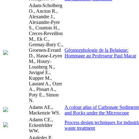
Adam-Scholberg
O., Ancion R.,
Alexandre J.,
Alexandre-Pyre
S., Courtois H.,
Creces-Reveillon
M., Ek C.,
Germay-Bury C.,
Groenen-Evrard
Géomorphologie de la Belgique:
D., Hasse-Leyen
Hommage au Professeur Paul Macar
M., Houry-
Lousberg N.,
Juvigné E.,
Kupper M.,
Laurant A., Ozer
A., Pissart A.,
Poty E., Simon
N.
Adams AE.,
A colour atlas of Carbonate Sediment
Mackenzie WS.
and Rocks under the Microscope
Adams CE.,
Process design techniques for industri
Eckenfelder
waste treatment
WW.
Agaledes P.,