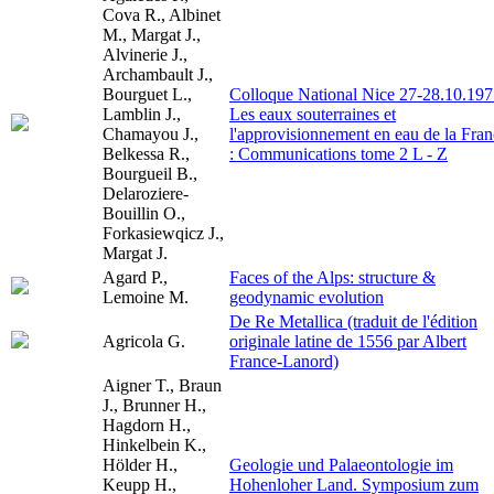
Cova R., Albinet
M., Margat J.,
Alvinerie J.,
Archambault J.,
Bourguet L.,
Colloque National Nice 27-28.10.197
Lamblin J.,
Les eaux souterraines et
Chamayou J.,
l'approvisionnement en eau de la Fra
Belkessa R.,
: Communications tome 2 L - Z
Bourgueil B.,
Delaroziere-
Bouillin O.,
Forkasiewqicz J.,
Margat J.
Agard P.,
Faces of the Alps: structure &
Lemoine M.
geodynamic evolution
De Re Metallica (traduit de l'édition
Agricola G.
originale latine de 1556 par Albert
France-Lanord)
Aigner T., Braun
J., Brunner H.,
Hagdorn H.,
Hinkelbein K.,
Hölder H.,
Geologie und Palaeontologie im
Keupp H.,
Hohenloher Land. Symposium zum