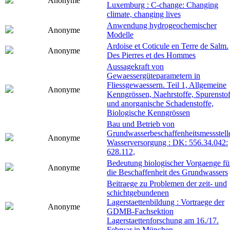
Anonyme
Luxemburg : C-change: Changing
climate, changing lives
Anwendung hydrogeochemischer
Anonyme
Modelle
Ardoise et Coticule en Terre de Salm.
Anonyme
Des Pierres et des Hommes
Aussagekraft von
Gewaessergüteparametern in
Fliessgewaessern. Teil 1, Allgemeine
Anonyme
Kenngrössen, Naehrstoffe, Spurenstof
und anorganische Schadenstoffe,
Biologische Kenngrössen
Bau und Betrieb von
Grundwasserbeschaffenheitsmessstell
Anonyme
Wasserversorgung : DK: 556.34.042:
628.112,
Bedeutung biologischer Vorgaenge fü
Anonyme
die Beschaffenheit des Grundwassers
Beitraege zu Problemen der zeit- und
schichtgebundenen
Lagerstaettenbildung : Vortraege der
Anonyme
GDMB-Fachsektion
Lagerstaettenforschung am 16./17.
Februar in München