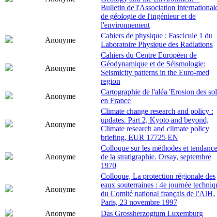
Bulletin de l'Association international
de géologie de l'ingénieur et de
l'environnement
Cahiers de physique : Fascicule 1 du
Anonyme
Laboratoire Physique des Radiations
Cahiers du Centre Européen de
Géodynamique et de Séismologie:
Anonyme
Seismicity patterns in the Euro-med
region
Cartographie de l'aléa 'Erosion des sol
Anonyme
en France
Climate change research and policy :
updates. Part 2, Kyoto and beyond,
Anonyme
Climate research and climate policy
briefing, EUR 17725 EN
Colloque sur les méthodes et tendanc
Anonyme
de la stratigraphie. Orsay, septembre
1970
Colloque, La protection régionale des
eaux souterraines : 4e journée techniq
Anonyme
du Comité national français de l'AIH,
Paris, 23 novembre 1997
Anonyme
Das Grossherzogtum Luxemburg