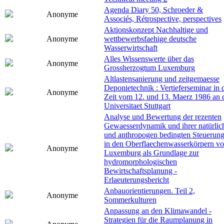
Agenda Diary 50, Schroeder &
Anonyme
Associés, Rétrospective, perspectives
Aktionskonzept Nachhaltige und
Anonyme
wettbewerbsfaehige deutsche
Wasserwirtschaft
Alles Wissenswerte über das
Anonyme
Grossherzogtum Luxemburg
Altlastensanierung und zeitgemaesse
Deponietechnik : Vertieferseminar in 
Anonyme
Zeit vom 12. und 13. Maerz 1986 an 
Universitaet Stuttgart
Analyse und Bewertung der rezenten
Gewaesserdynamik und ihrer natürlic
und anthropogen bedingten Steuerun
in den Oberflaechenwasserkörpern v
Anonyme
Luxemburg als Grundlage zur
hydromorphologischen
Bewirtschaftsplanung -
Erlaeuterungsbericht
Anbauorientierungen. Teil 2,
Anonyme
Sommerkulturen
Anpassung an den Klimawandel -
Strategien für die Raumplanung in